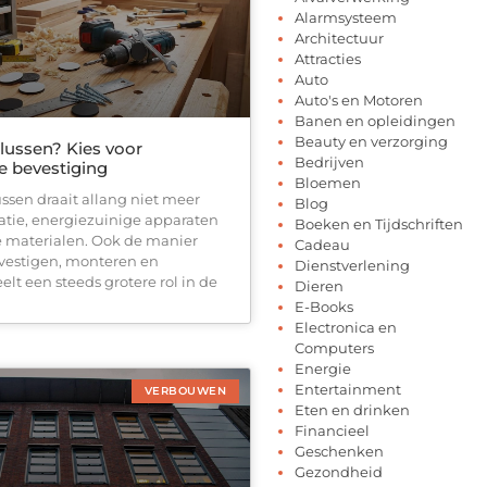
Alarmsysteem
Architectuur
Attracties
Auto
Auto's en Motoren
Banen en opleidingen
Beauty en verzorging
ussen? Kies voor
Bedrijven
 bevestiging
Bloemen
sen draait allang niet meer
Blog
latie, energiezuinige apparaten
Boeken en Tijdschriften
e materialen. Ook de manier
Cadeau
vestigen, monteren en
Dienstverlening
eelt een steeds grotere rol in de
Dieren
E-Books
Electronica en
Computers
Energie
Entertainment
VERBOUWEN
Eten en drinken
Financieel
Geschenken
Gezondheid