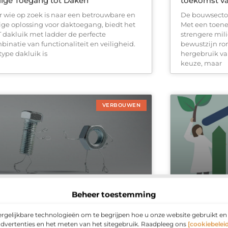
lige Toegang tot Daken
toekomst v
r wie op zoek is naar een betrouwbare en
De bouwsector 
lige oplossing voor daktoegang, biedt het
Met een toene
 dakluik met ladder de perfecte
strengere mil
binatie van functionaliteit en veiligheid.
bewustzijn r
type dakluik is
hergebruik va
keuze, maar
VERBOUWEN
Beheer toestemming
r let je op bij het kopen van een
Glasvervangi
hroefanker?
energielabe
ergelijkbare technologieën om te begrijpen hoe u onze website gebruikt e
 schroefanker is een essentieel
Wil je je ener
advertenties en het meten van het sitegebruik. Raadpleeg ons
[cookiebeleid