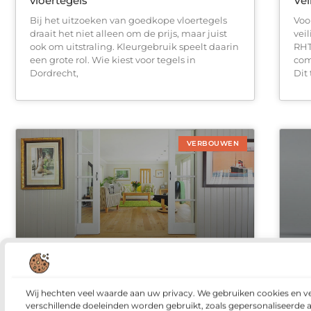
vloertegels
Vei
Bij het uitzoeken van goedkope vloertegels
Voo
draait het niet alleen om de prijs, maar juist
vei
ook om uitstraling. Kleurgebruik speelt daarin
RHT
een grote rol. Wie kiest voor tegels in
com
Dordrecht,
Dit 
VERBOUWEN
Aandachtspunten bij houten vloeren
Waa
sc
Wie kiest voor houten vloeren, kiest voor een
Wij hechten veel waarde aan uw privacy. We gebruiken cookies en v
Een
natuurproduct dat om zorgvuldigheid vraagt.
verschillende doeleinden worden gebruikt, zoals gepersonaliseerde 