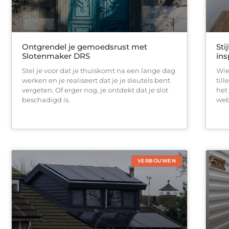
Ontgrendel je gemoedsrust met
Sti
Slotenmaker DRS
in
Stel je voor dat je thuiskomt na een lange dag
Wie
werken en je realiseert dat je je sleutels bent
til
vergeten. Of erger nog, je ontdekt dat je slot
het
beschadigd is.
web
VERBOUWEN