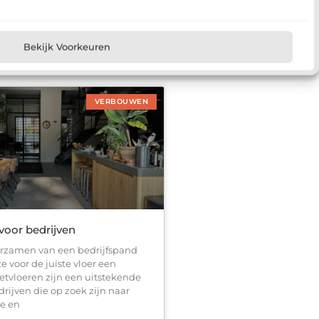
e energierekening? Dan is het
 oud glas een slimme zet. Veel
liezen onnodig warmte door
el of
Bekijk Voorkeuren
VERBOUWEN
voor bedrijven
urzamen van een bedrijfspand
e voor de juiste vloer een
Gietvloeren zijn een uitstekende
rijven die op zoek zijn naar
e en