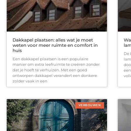
Dakkapel plaatsen: alles wat je moet
Wat
weten voor meer ruimte en comfort in
lam
huis
De 
Een dakkapel plaatsen is een populaire
lam
manier om extra leefruimte te creëren zonder
doo
dat je hoeft te verhuizen. Met een goed
een
ontworpen dakkapel verandert een donkere
vol
zolder vaak in een
VERBOUWEN