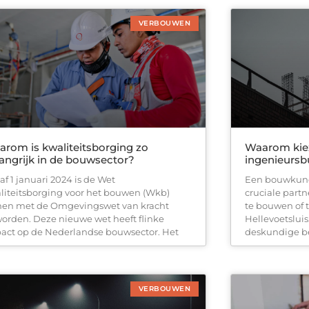
VERBOUWEN
rom is kwaliteitsborging zo
Waarom kie
angrijk in de bouwsector?
ingenieursb
af 1 januari 2024 is de Wet
Een bouwkund
liteitsborging voor het bouwen (Wkb)
cruciale partn
en met de Omgevingswet van kracht
te bouwen of t
orden. Deze nieuwe wet heeft flinke
Hellevoetslui
act op de Nederlandse bouwsector. Het
deskundige b
VERBOUWEN