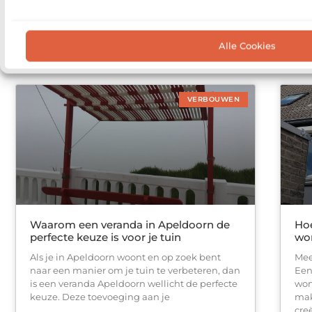
bev
Zo is de toplaag van veel houten vloeren
geb
ongeveer 3 tot 4 millimeter dik. Na verloop
con
van
een
Alle Cookies
VERBOUWEN
Waarom een veranda in Apeldoorn de
Hoe
perfecte keuze is voor je tuin
won
Als je in Apeldoorn woont en op zoek bent
Mee
naar een manier om je tuin te verbeteren, dan
Een
is een veranda Apeldoorn wellicht de perfecte
won
keuze. Deze toevoeging aan je
mak
cre