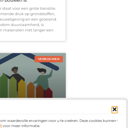
an bouwen is
staat voor een grote transitie.
mende druk op grondstoffen,
ieuwetgeving en een groeiend
ondom duurzaamheid, is
n materialen niet langer een
VERBOUWEN
ng: De sleutel tot een beter
l en lagere stookkosten
n om waardevolle ervaringen voor u te creëren. Deze cookies kunnen voor
gielabel verbeteren en flink
]
voor meer informatie.