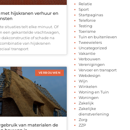
Relatie
Sport
t met hijskranen verhuur en
Startpaginas
ensten
Telefonie
Testing
e situaties telt elke minuut. Of
Toerisme
m een gekantelde vrachtwagen,
Tuin en buitenleven
e dakconstructie of schade na
Tweewielers
 combinatie van hijskranen
Uncategorized
ciaal transport
Vakantie
Verbouwen
Verenigingen
Vervoer en transport
VERBOUWEN
Webdesign
Wijn
Winkelen
Woning en Tuin
Woningen
Zakelijk
Zakelijke
dienstverlening
Zorg
ebruik van materialen de
ZZP