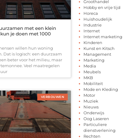
Groothandel
Hobby en vrije tijd
Horeca
Huishoudelijk
Industrie
duurzamen met een klein
Internet
 kun je doen met 1000
Internet marketing
Kinderen
mensen willen hun woning
Kunst en Kitsch
 Dat is logisch: een duurzaam
Management
lleen beter voor het milieu, maar
Marketing
ortemonnee. Veel maatregelen
Media
duur
Meubels
MKB
Mobiliteit
Mode en Kleding
Motor
VERBOUWEN
Muziek
Nieuws
Onderwijs
Oog Laseren
Particuliere
dienstverlening
Rechten