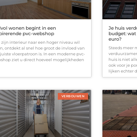
jlvol wonen begint in een
Je huis ver
spirerende pvc-webshop
budget: wat
euro?
 zijn interieur naar een hoger niveau wil
Steeds meer 
len, ontdekt al snel hoe groot de invloed van
verduurzamen.
 juiste vloerpatroon is. In een moderne pvc-
huis is niet a
shop ziet u direct hoeveel mogelijkheden
ook voor je p
lijken echter 
VERBOUWEN