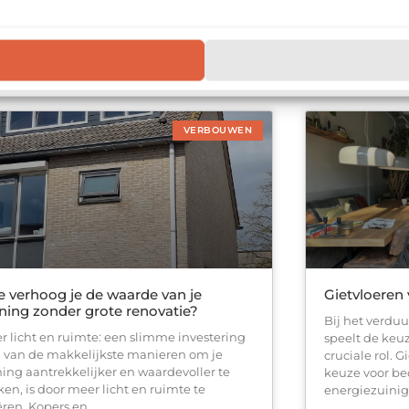
estigingsmiddel in de bouw en wordt vaak
besparen op j
ruikt voor het verankeren van zware
vervangen van
structies in beton en metselwerk. Of je nu
woningen ver
 doe-het-zelver bent of
verouderd enk
VERBOUWEN
 verhoog je de waarde van je
Gietvloeren 
ing zonder grote renovatie?
Bij het verdu
r licht en ruimte: een slimme investering
speelt de keuz
 van de makkelijkste manieren om je
cruciale rol. 
ing aantrekkelijker en waardevoller te
keuze voor bed
en, is door meer licht en ruimte te
energiezuinig
ëren. Kopers en