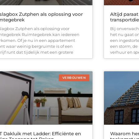
lagbox Zutphen als oplossing voor
Altijd paraa
imtegebrek
transportdi
lagbox Zutphen als oplossing voor
Bij onverwacht
mtegebrek Ruimtegebrek kan iedereen
het nu gaat o
rkomen. Of je nu in een appartement
een ingestort
nt waar weinig bergruimte is of een
een storm, de
ijf runt dat tijdelijk met een grotere
verhuur en spe
VERBOUWEN
 Dakluik met Ladder: Efficiënte en
Waarom herg