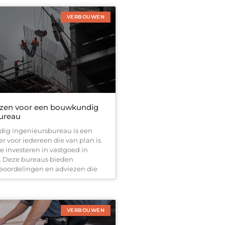
VERBOUWEN
zen voor een bouwkundig
ureau
ig ingenieursbureau is een
er voor iedereen die van plan is
e investeren in vastgoed in
s. Deze bureaus bieden
eoordelingen en adviezen die
VERBOUWEN