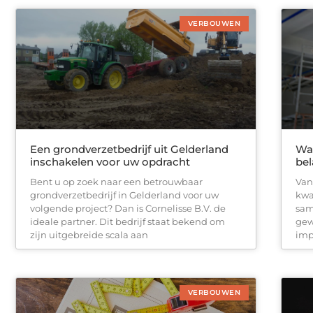
VERBOUWEN
Een grondverzetbedrijf uit Gelderland
Waa
inschakelen voor uw opdracht
bel
Bent u op zoek naar een betrouwbaar
Van
grondverzetbedrijf in Gelderland voor uw
kwa
volgende project? Dan is Cornelisse B.V. de
sam
ideale partner. Dit bedrijf staat bekend om
gew
zijn uitgebreide scala aan
imp
VERBOUWEN