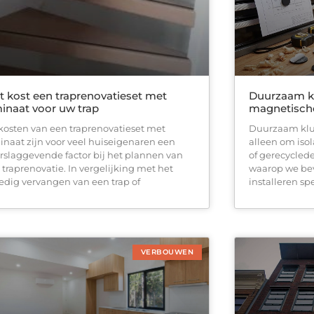
 kost een traprenovatieset met
Duurzaam kl
inaat voor uw trap
magnetische
kosten van een traprenovatieset met
Duurzaam klus
inaat zijn voor veel huiseigenaren een
alleen om iso
rslaggevende factor bij het plannen van
of gerecycled
 traprenovatie. In vergelijking met het
waarop we be
ledig vervangen van een trap of
installeren sp
VERBOUWEN