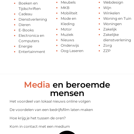
Meubels
Webdesign
Boeken en
MKB
Wijn
Tijdschriften
Mobiliteit
Winkelen
Cadeau
Mode en
Woning en Tuin
Dienstverlening
Kleding
Woningen
Dieren
Motor
Zakelijk
E-Books
Muziek
Zakelijke
Electronica en
Nieuws
dienstverlening
Computers
Onderwijs
Zorg
Energie
Oog Laseren
ZZP
Entertainment
Media
en beroemde
mensen
Het voordeel van lokaal nieuws online volgen
De voordelen van een bedrijfsfilm laten maken
Hoe krijg je het tussen de oren?
Kom in contact met een medium