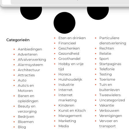
Eten en drinken
Particuliere
Categorieën
Financieel
dienstverlening
Geschenken
Rechten
Aanbiedingen
Gezondheid
Relatie
Adverteren
Groothandel
Sport
Afvalverwerking
Hobby en vrije
Startpaginas
Alarmsysteem
tijd
Telefonie
Architectuur
Horeca
Testing
Attracties
Huishoudelijk
Toerisme
Auto
Industrie
Tuin en
Auto's en
Internet
buitenleven
Motoren
Internet
Tweewielers
Banen en
marketing
Uncategorized
opleidingen
Kinderen
Vakantie
Beauty en
Kunst en Kitsch
Verbouwen
verzorging
Management
Verenigingen
Bedrijven
Marketing
Vervoer en
Bloemen
Media
transport
Blog