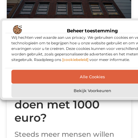
Beheer toestemming
Wij hechten veel waarde aan uw privacy. We gebruiken cookies en ve
technologieën om te begrijpen hoe u onze website gebruikt en om 
Je huis
ervaringen voor u te creëren. Deze cookies kunnen voor verschillen
worden gebruikt, zoals gepersonaliseerde advertenties en het meten
sitegebruik. Raadpleeg ons
[cookiebeleid]
voor meer informatie.
verduurzamen
met een klein
Alle Cookies
budget: wat kun je
Bekijk Voorkeuren
doen met 1000
euro?
Steeds meer mensen willen