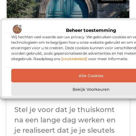
Beheer toestemming
Wij hechten veel waarde aan uw privacy. We gebruiken cookies en ve
technologieën om te begrijpen hoe u onze website gebruikt en om 
ervaringen voor u te creëren. Deze cookies kunnen voor verschillen
worden gebruikt, zoals gepersonaliseerde advertenties en het meten
sitegebruik. Raadpleeg ons
[cookiebeleid]
voor meer informatie.
Ontgrendel je
Alle Cookies
gemoedsrust met
Slotenmaker DRS
Bekijk Voorkeuren
Stel je voor dat je thuiskomt
na een lange dag werken en
je realiseert dat je je sleutels