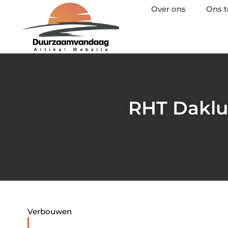
Over ons
Ons 
RHT Daklui
Verbouwen