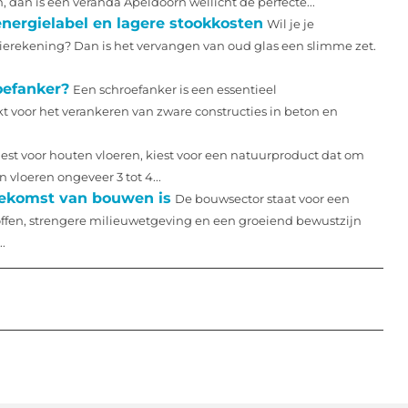
 dan is een veranda Apeldoorn wellicht de perfecte...
energielabel en lagere stookkosten
Wil je je
gierekening? Dan is het vervangen van oud glas een slimme zet.
oefanker?
Een schroefanker is een essentieel
 voor het verankeren van zware constructies in beton en
est voor houten vloeren, kiest voor een natuurproduct dat om
 vloeren ongeveer 3 tot 4...
oekomst van bouwen is
De bouwsector staat voor een
offen, strengere milieuwetgeving en een groeiend bewustzijn
.