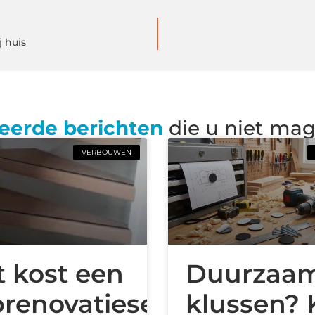
j huis
eerde berichten
die u niet ma
VERBOUWEN
 kost een
Duurzaa
prenovatieset
klussen? 