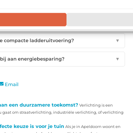
schikt voor woongebouwen?
▼
res heeft het RHT dakluik?
▼
de compacte ladderuitvoering?
▼
 bij aan energiebesparing?
▼
Email
n aan een duurzamere toekomst?
Verlichting is een
gaat om straatverlichting, industriële verlichting, of verlichting
cte keuze is voor je tuin
Als je in Apeldoorn woont en