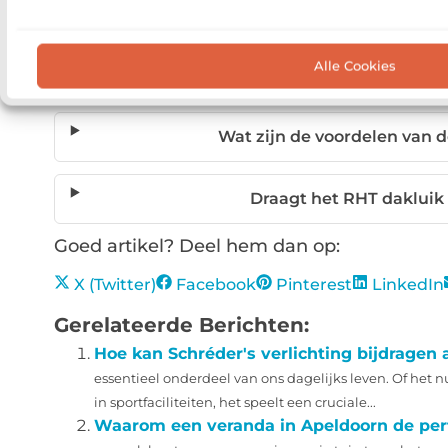
Is het RHT dakluik ge
Alle Cookies
Welke veiligheidsfeatu
Wat zijn de voordelen van 
Draagt het RHT dakluik
Goed artikel? Deel hem dan op:
X (Twitter)
Facebook
Pinterest
LinkedIn
Gerelateerde Berichten:
Hoe kan Schréder's verlichting bijdrage
essentieel onderdeel van ons dagelijks leven. Of het nu 
in sportfaciliteiten, het speelt een cruciale...
Waarom een veranda in Apeldoorn de perfe