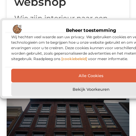
webshop
Wie zijn interieur naar een
hoger niveau wil tillen,
Beheer toestemming
Wij hechten veel waarde aan uw privacy. We gebruiken cookies en ve
ontdekt al snel hoe groot de
technologieën om te begrijpen hoe u onze website gebruikt en om 
invloed van het juiste
ervaringen voor u te creëren. Deze cookies kunnen voor verschillen
worden gebruikt, zoals gepersonaliseerde advertenties en het meten
vloerpatroon is. In een
sitegebruik. Raadpleeg ons
[cookiebeleid]
voor meer informatie.
moderne pvc-webshop
Alle Cookies
Bekijk Voorkeuren
VERBOUWEN