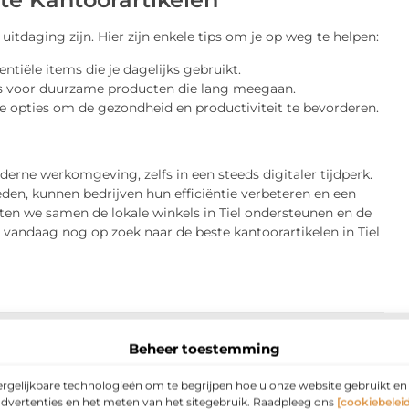
itdaging zijn. Hier zijn enkele tips om je op weg te helpen:
entiële items die je dagelijks gebruikt.
es voor duurzame producten die lang meegaan.
opties om de gezondheid en productiviteit te bevorderen.
oderne werkomgeving, zelfs in een steeds digitaler tijdperk.
den, kunnen bedrijven hun efficiëntie verbeteren en een
en we samen de lokale winkels in Tiel ondersteunen en de
vandaag nog op zoek naar de beste kantoorartikelen in Tiel
Beheer toestemming
ergelijkbare technologieën om te begrijpen hoe u onze website gebruikt e
advertenties en het meten van het sitegebruik. Raadpleeg ons
[cookiebeleid
eds belangrijk in een digitaal tijdperk?
▼