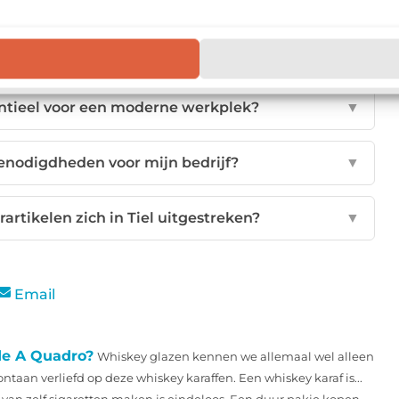
ntoorartikelen bij lokale winkels in Tiel?
▼
entieel voor een moderne werkplek?
▼
benodigdheden voor mijn bedrijf?
▼
artikelen zich in Tiel uitgestreken?
▼
Email
 de A Quadro?
Whiskey glazen kennen we allemaal wel alleen
taan verliefd op deze whiskey karaffen. Een whiskey karaf is...