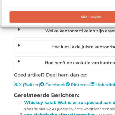
Welke voordelen biedt het kopen van ka
Alle Cookies
Welke kantoorartikelen zijn ess
Hoe kies ik de juiste kantoor
Hoe heeft de evolutie van kantoor
Goed artikel? Deel hem dan op:
X (Twitter)
Facebook
Pinterest
LinkedIn
Gerelateerde Berichten:
Whiskey karaf: Wat is er zo speciaal aan
sinds de nieuwe A Quadro collectie wordt iedereen spon
een elektrische sigarettenmaker