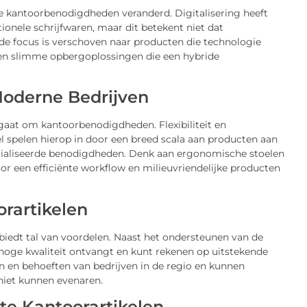
e kantoorbenodigdheden veranderd. Digitalisering heeft
tionele schrijfwaren, maar dit betekent niet dat
 de focus is verschoven naar producten die technologie
 en slimme opbergoplossingen die een hybride
Moderne Bedrijven
gaat om kantoorbenodigdheden. Flexibiliteit en
el spelen hierop in door een breed scala aan producten aan
ecialiseerde benodigdheden. Denk aan ergonomische stoelen
oor een efficiënte workflow en milieuvriendelijke producten
rartikelen
l biedt tal van voordelen. Naast het ondersteunen van de
 hoge kwaliteit ontvangt en kunt rekenen op uitstekende
n en behoeften van bedrijven in de regio en kunnen
niet kunnen evenaren.
ste Kantoorartikelen