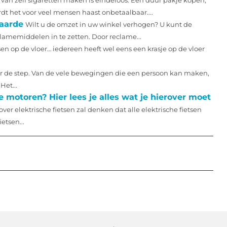
an zelf sigaretten maken is eindeloos. Een duur pakje kopen,
dt het voor veel mensen haast onbetaalbaar....
waarde
Wilt u de omzet in uw winkel verhogen? U kunt de
lamemiddelen in te zetten. Door reclame...
en op de vloer… iedereen heeft wel eens een krasje op de vloer
er de step. Van de vele bewegingen die een persoon kan maken,
Het...
 motoren? Hier lees je alles wat je hierover moet
er elektrische fietsen zal denken dat alle elektrische fietsen
etsen...