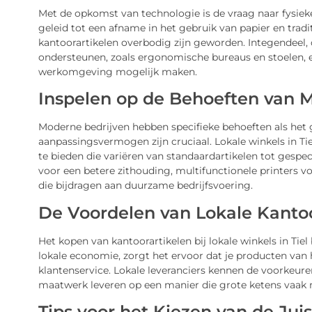
Met de opkomst van technologie is de vraag naar fysiek
geleid tot een afname in het gebruik van papier en tradi
kantoorartikelen overbodig zijn geworden. Integendeel,
ondersteunen, zoals ergonomische bureaus en stoelen,
werkomgeving mogelijk maken.
Inspelen op de Behoeften van 
Moderne bedrijven hebben specifieke behoeften als het 
aanpassingsvermogen zijn cruciaal. Lokale winkels in Ti
te bieden die variëren van standaardartikelen tot gesp
voor een betere zithouding, multifunctionele printers v
die bijdragen aan duurzame bedrijfsvoering.
De Voordelen van Lokale Kantoo
Het kopen van kantoorartikelen bij lokale winkels in Tie
lokale economie, zorgt het ervoor dat je producten van
klantenservice. Lokale leveranciers kennen de voorkeure
maatwerk leveren op een manier die grote ketens vaak 
Tips voor het Kiezen van de Jui