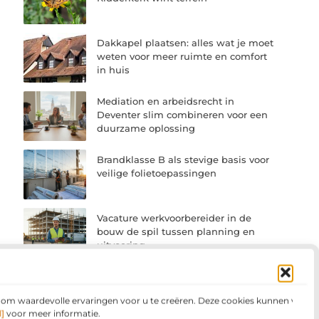
Dakkapel plaatsen: alles wat je moet
weten voor meer ruimte en comfort
in huis
Mediation en arbeidsrecht in
Deventer slim combineren voor een
duurzame oplossing
Brandklasse B als stevige basis voor
veilige folietoepassingen
Vacature werkvoorbereider in de
bouw de spil tussen planning en
uitvoering
Zo kies je een software
installatiebedrijf dat past bij jouw
n om waardevolle ervaringen voor u te creëren. Deze cookies kunnen voor
bedrijfsproces
]
voor meer informatie.