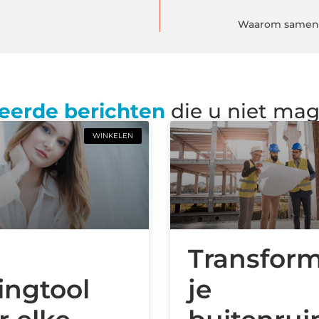
Waarom samenwe
eerde berichten
die u niet ma
WINKELEN
n
Transfor
lingtool
je