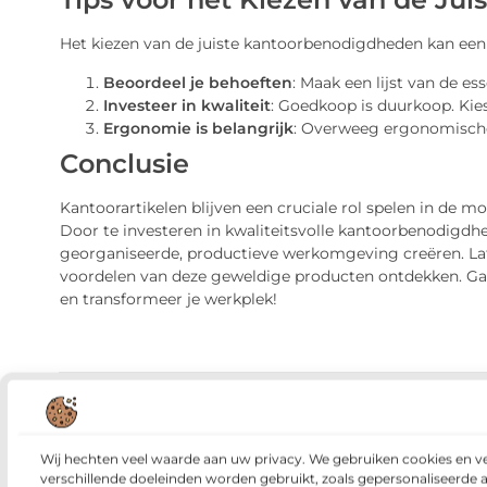
Het kiezen van de juiste kantoorbenodigdheden kan een u
Beoordeel je behoeften
: Maak een lijst van de ess
Investeer in kwaliteit
: Goedkoop is duurkoop. Ki
Ergonomie is belangrijk
: Overweeg ergonomische 
Conclusie
Kantoorartikelen blijven een cruciale rol spelen in de m
Door te investeren in kwaliteitsvolle kantoorbenodigdhe
georganiseerde, productieve werkomgeving creëren. Lat
voordelen van deze geweldige producten ontdekken. Ga 
en transformeer je werkplek!
Veelgestelde vragen
Wij hechten veel waarde aan uw privacy. We gebruiken cookies en v
verschillende doeleinden worden gebruikt, zoals gepersonaliseerde 
Waarom zijn kantoorartikelen nog ste