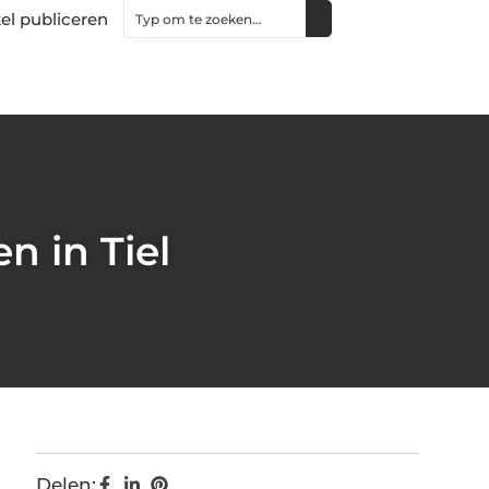
kel publiceren
n in Tiel
Delen: