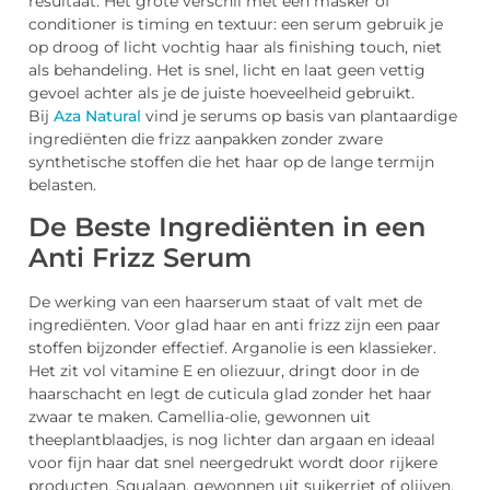
resultaat. Het grote verschil met een masker of
conditioner is timing en textuur: een serum gebruik je
op droog of licht vochtig haar als finishing touch, niet
als behandeling. Het is snel, licht en laat geen vettig
gevoel achter als je de juiste hoeveelheid gebruikt.
Bij
Aza Natural
vind je serums op basis van plantaardige
ingrediënten die frizz aanpakken zonder zware
synthetische stoffen die het haar op de lange termijn
belasten.
De Beste Ingrediënten in een
Anti Frizz Serum
De werking van een haarserum staat of valt met de
ingrediënten. Voor glad haar en anti frizz zijn een paar
stoffen bijzonder effectief. Arganolie is een klassieker.
Het zit vol vitamine E en oliezuur, dringt door in de
haarschacht en legt de cuticula glad zonder het haar
zwaar te maken. Camellia-olie, gewonnen uit
theeplantblaadjes, is nog lichter dan argaan en ideaal
voor fijn haar dat snel neergedrukt wordt door rijkere
producten. Squalaan, gewonnen uit suikerriet of olijven,