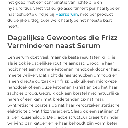
het goed met een combinatie van lichte olie en
hyaluronzuur. Het volledige assortiment per haartype en
haarbehoefte vind je bij
Haarserum
, met per product
duidelijke uitleg over welk haartype het meeste baat
heeft.
Dagelijkse Gewoontes die Frizz
Verminderen naast Serum
Een serum doet veel, maar de beste resultaten krijg je
als je ook je dagelijkse routine aanpast. Droog je haar
nooit met een normale katoenen handdoek door er hard
mee te wrijven. Dat richt de haarschubben omhoog en
is een directe oorzaak van frizz. Gebruik een microvezel
handdoek of een oude katoenen T-shirt en dep het haar
zachtjes droog. Gebruik ook een borstel met natuurlijke
haren of een kam met brede tanden op nat haar.
Synthetische borstels op nat haar veroorzaken statische
elektriciteit, wat frizz verergert. Slaap op een satijnen of
zijden kussensloop. De gladde structuur creëert minder
wrijving dan katoen en je haar behoudt zijn vorm beter