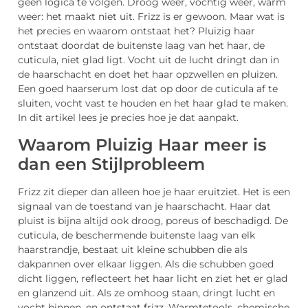
geen logica te volgen. Droog weer, vochtig weer, warm
weer: het maakt niet uit. Frizz is er gewoon. Maar wat is
het precies en waarom ontstaat het? Pluizig haar
ontstaat doordat de buitenste laag van het haar, de
cuticula, niet glad ligt. Vocht uit de lucht dringt dan in
de haarschacht en doet het haar opzwellen en pluizen.
Een goed haarserum lost dat op door de cuticula af te
sluiten, vocht vast te houden en het haar glad te maken.
In dit artikel lees je precies hoe je dat aanpakt.
Waarom Pluizig Haar meer is
dan een Stijlprobleem
Frizz zit dieper dan alleen hoe je haar eruitziet. Het is een
signaal van de toestand van je haarschacht. Haar dat
pluist is bijna altijd ook droog, poreus of beschadigd. De
cuticula, de beschermende buitenste laag van elk
haarstrandje, bestaat uit kleine schubben die als
dakpannen over elkaar liggen. Als die schubben goed
dicht liggen, reflecteert het haar licht en ziet het er glad
en glanzend uit. Als ze omhoog staan, dringt lucht en
vocht binnen, en ontstaat frizz. Warmtetools, chemische