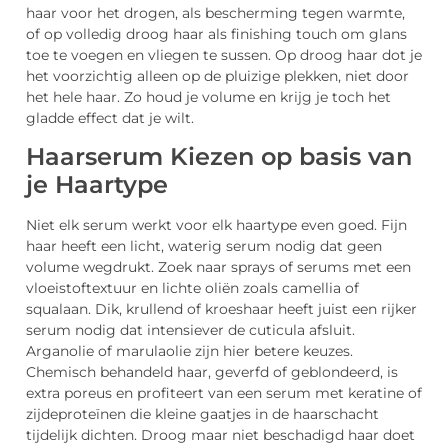
haar voor het drogen, als bescherming tegen warmte,
of op volledig droog haar als finishing touch om glans
toe te voegen en vliegen te sussen. Op droog haar dot je
het voorzichtig alleen op de pluizige plekken, niet door
het hele haar. Zo houd je volume en krijg je toch het
gladde effect dat je wilt.
Haarserum Kiezen op basis van
je Haartype
Niet elk serum werkt voor elk haartype even goed. Fijn
haar heeft een licht, waterig serum nodig dat geen
volume wegdrukt. Zoek naar sprays of serums met een
vloeistoftextuur en lichte oliën zoals camellia of
squalaan. Dik, krullend of kroeshaar heeft juist een rijker
serum nodig dat intensiever de cuticula afsluit.
Arganolie of marulaolie zijn hier betere keuzes.
Chemisch behandeld haar, geverfd of geblondeerd, is
extra poreus en profiteert van een serum met keratine of
zijdeproteïnen die kleine gaatjes in de haarschacht
tijdelijk dichten. Droog maar niet beschadigd haar doet