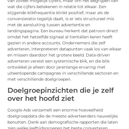
van zoveel mogelijk cijfers, maar om het begrijpen van
wat die cijfers betekenen in relatie tot elkaar. Een
stijgende klikfrequentie klinkt positief, maar als de
conversieratio tegelijk daalt, is er iets structureel mis
met de aansluiting tussen advertentie en
landingspagina. Een bureau herkent dat patroon direct
omdat het hetzelfde signaal al tientallen keren heeft
gezien in andere accounts. Ondernemers die zelf
adverteren, interpreteren datapunten vaak los van elkaar
en missen daardoor het grotere beeld. Data-driven
adverteren vereist een systemische blik, en die blik
ontwikkel je alleen door jarenlange ervaring met
uiteenlopende campagnes in verschillende sectoren en
met verschillende doelgroepen.
Doelgroepinzichten die je zelf
over het hoofd ziet
Google Ads verzamelt een enorme hoeveelheid
doelgroepdata die de meeste adverteerders nauwelijks
benutten. Denk aan demografische rapporten die laten
zien welke leeftijdsgroepen het beste converteren,