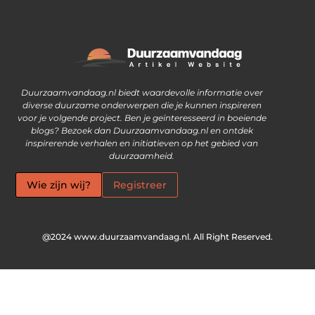
Waarom goede links inkopen steeds vaker een slimme zet is
Ontdek hoe je geld kunt verdienen met je eigen website
Duurzaamvandaag.nl biedt waardevolle informatie over
diverse duurzame onderwerpen die je kunnen inspireren
voor je volgende project. Ben je geïnteresseerd in boeiende
blogs? Bezoek dan Duurzaamvandaag.nl en ontdek
inspirerende verhalen en initiatieven op het gebied van
duurzaamheid.
Wie zijn wij?
Registreer
@2024 www.duurzaamvandaag.nl. All Right Reserved.