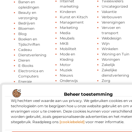
Internet
Tweewielers
Banen en
marketing
Uncategorized
opleidingen
Kinderen
Vakantie
Beauty en
Kunst en Kitsch
Verbouwen
verzorging
Management
Verenigingen
Bedrijven
Marketing
Vervoer en
Bloemen
Media
transport
Blog
Meubels
Webdesign
Boeken en
MKB
Wijn
Tijdschriften
Mobiliteit
Winkelen
Cadeau
Mode en
Woning en Tuin
Dienstverlening
Kleding
Woningen
Dieren
Motor
Zakelijk
E-Books
Muziek
Zakelijke
Electronica en
Nieuws
dienstverlening
Computers
Onderwijs
Zorg
Energie
Oog Laseren
ZZP
Entertainment
Beheer toestemming
Wij hechten veel waarde aan uw privacy. We gebruiken cookies en ve
technologieën om te begrijpen hoe u onze website gebruikt en om 
ervaringen voor u te creëren. Deze cookies kunnen voor verschillen
Media
en beroemde
worden gebruikt, zoals gepersonaliseerde advertenties en het meten
sitegebruik. Raadpleeg ons
[cookiebeleid]
voor meer informatie.
mensen