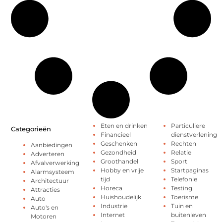
Eten en drinken
Particuliere
Categorieën
Financieel
dienstverlening
Geschenken
Rechten
Aanbiedingen
Gezondheid
Relatie
Adverteren
Groothandel
Sport
Afvalverwerking
Hobby en vrije
Startpaginas
Alarmsysteem
tijd
Telefonie
Architectuur
Horeca
Testing
Attracties
Huishoudelijk
Toerisme
Auto
Industrie
Tuin en
Auto's en
Internet
buitenleven
Motoren