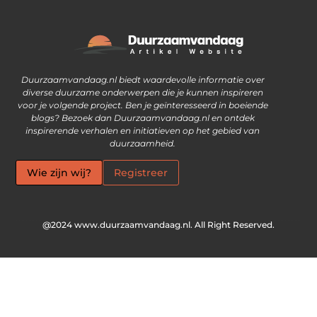
Waarom goede links inkopen steeds vaker een slimme zet is
Ontdek hoe je geld kunt verdienen met je eigen website
Duurzaamvandaag.nl biedt waardevolle informatie over
diverse duurzame onderwerpen die je kunnen inspireren
voor je volgende project. Ben je geïnteresseerd in boeiende
blogs? Bezoek dan Duurzaamvandaag.nl en ontdek
inspirerende verhalen en initiatieven op het gebied van
duurzaamheid.
Wie zijn wij?
Registreer
@2024 www.duurzaamvandaag.nl. All Right Reserved.