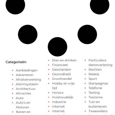
Eten en drinken
Particuliere
Categorieën
Financieel
dienstverlening
Geschenken
Rechten
Aanbiedingen
Gezondheid
Relatie
Adverteren
Groothandel
Sport
Afvalverwerking
Hobby en vrije
Startpaginas
Alarmsysteem
tijd
Telefonie
Architectuur
Horeca
Testing
Attracties
Huishoudelijk
Toerisme
Auto
Industrie
Tuin en
Auto's en
Internet
buitenleven
Motoren
Internet
Tweewielers
Banen en