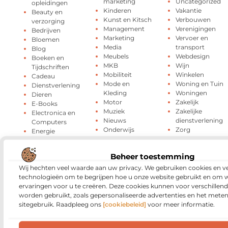
marketing
Uncategorized
opleidingen
Kinderen
Vakantie
Beauty en
Kunst en Kitsch
Verbouwen
verzorging
Management
Verenigingen
Bedrijven
Marketing
Vervoer en
Bloemen
Media
transport
Blog
Meubels
Webdesign
Boeken en
MKB
Wijn
Tijdschriften
Mobiliteit
Winkelen
Cadeau
Mode en
Woning en Tuin
Dienstverlening
Kleding
Woningen
Dieren
Motor
Zakelijk
E-Books
Muziek
Zakelijke
Electronica en
Nieuws
dienstverlening
Computers
Onderwijs
Zorg
Energie
Oog Laseren
ZZP
Entertainment
Beheer toestemming
Wij hechten veel waarde aan uw privacy. We gebruiken cookies en ve
technologieën om te begrijpen hoe u onze website gebruikt en om 
ervaringen voor u te creëren. Deze cookies kunnen voor verschillen
Media
en beroemde
worden gebruikt, zoals gepersonaliseerde advertenties en het meten
sitegebruik. Raadpleeg ons
[cookiebeleid]
voor meer informatie.
mensen
Het voordeel van lokaal nieuws online volgen