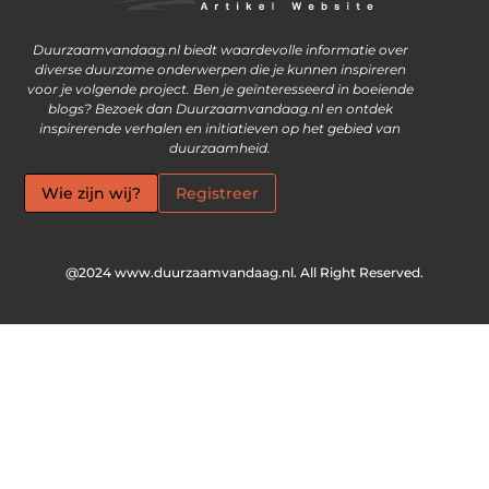
Waarom goede links inkopen steeds vaker een slimme zet is
Ontdek hoe je geld kunt verdienen met je eigen website
Duurzaamvandaag.nl biedt waardevolle informatie over
diverse duurzame onderwerpen die je kunnen inspireren
voor je volgende project. Ben je geïnteresseerd in boeiende
blogs? Bezoek dan Duurzaamvandaag.nl en ontdek
inspirerende verhalen en initiatieven op het gebied van
duurzaamheid.
Wie zijn wij?
Registreer
@2024 www.duurzaamvandaag.nl. All Right Reserved.