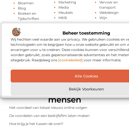
Marketing
Vervoer en
Bloemen
Media
transport
Blog
Meubels
Webdesign
Boeken en
MKB
Wijn
Tijdschriften
Mobiliteit
Winkelen
Cadeau
Mode en
Woning en Tuin
Dienstverlening
Beheer toestemming
Kleding
Woningen
Dieren
Motor
Zakelijk
Wij hechten veel waarde aan uw privacy. We gebruiken cookies en ve
E-Books
Muziek
Zakelijke
technologieën om te begrijpen hoe u onze website gebruikt en om 
Electronica en
Nieuws
dienstverlening
ervaringen voor u te creëren. Deze cookies kunnen voor verschillen
Computers
Onderwijs
Zorg
worden gebruikt, zoals gepersonaliseerde advertenties en het meten
Energie
Oog Laseren
ZZP
sitegebruik. Raadpleeg ons
[cookiebeleid]
voor meer informatie.
Entertainment
Alle Cookies
Media
en beroemde
Bekijk Voorkeuren
mensen
Het voordeel van lokaal nieuws online volgen
De voordelen van een bedrijfsfilm laten maken
Hoe krijg je het tussen de oren?