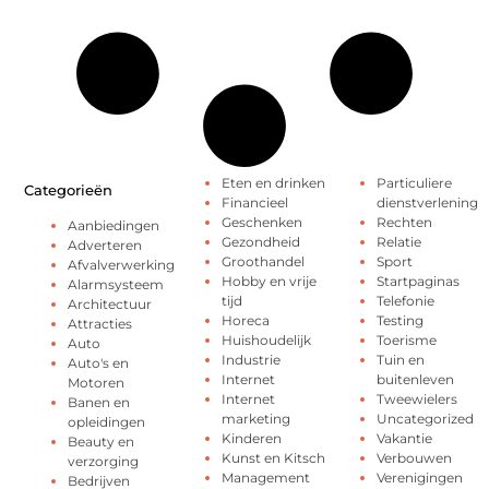
Eten en drinken
Particuliere
Categorieën
Financieel
dienstverlening
Geschenken
Rechten
Aanbiedingen
Gezondheid
Relatie
Adverteren
Groothandel
Sport
Afvalverwerking
Hobby en vrije
Startpaginas
Alarmsysteem
tijd
Telefonie
Architectuur
Horeca
Testing
Attracties
Huishoudelijk
Toerisme
Auto
Industrie
Tuin en
Auto's en
Internet
buitenleven
Motoren
Internet
Tweewielers
Banen en
marketing
Uncategorized
opleidingen
Kinderen
Vakantie
Beauty en
Kunst en Kitsch
Verbouwen
verzorging
Management
Verenigingen
Bedrijven