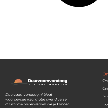
On
Ove
On
Duurzaamvandaag.nl biedt
Par
waardevolle informatie over diverse
duurzame onderwerpen die je kunnen
Con