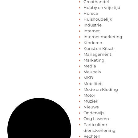
Groothandel
Hobby en vrije tijd
Horeca
Huishoudelijk
Industrie
Internet
Internet marketing
Kinderen
Kunst en Kitsch
Management
Marketing
Media
Meubels
MKB
Mobiliteit
Mode en Kleding
Motor
Muziek
Nieuws
Onderwijs
Oog Laseren
Particuliere
dienstverlening
Rechten