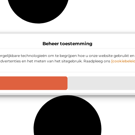
Beheer toestemming
ergelijkbare technologieën om te begrijpen hoe u onze website gebruikt e
advertenties en het meten van het sitegebruik. Raadpleeg ons
[cookiebeleid
Media
en beroemde mensen
en van een bedrijfsfilm laten maken
Hoe krijg je het tussen de oren?