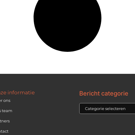
ze informatie
Bericht categorie
r ons
s team
tners
tact