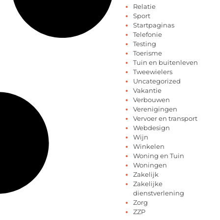
Relatie
Sport
Startpaginas
Telefonie
Testing
Toerisme
Tuin en buitenleven
Tweewielers
Uncategorized
Vakantie
Verbouwen
Verenigingen
Vervoer en transport
Webdesign
Wijn
Winkelen
Woning en Tuin
Woningen
Zakelijk
Zakelijke
dienstverlening
Zorg
ZZP