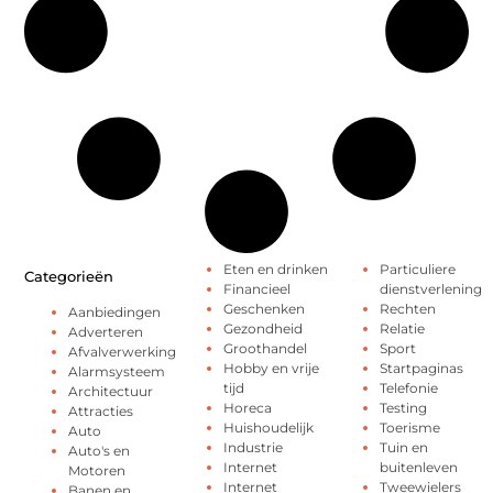
Eten en drinken
Particuliere
Categorieën
Financieel
dienstverlening
Geschenken
Rechten
Aanbiedingen
Gezondheid
Relatie
Adverteren
Groothandel
Sport
Afvalverwerking
Hobby en vrije
Startpaginas
Alarmsysteem
tijd
Telefonie
Architectuur
Horeca
Testing
Attracties
Huishoudelijk
Toerisme
Auto
Industrie
Tuin en
Auto's en
Internet
buitenleven
Motoren
Internet
Tweewielers
Banen en