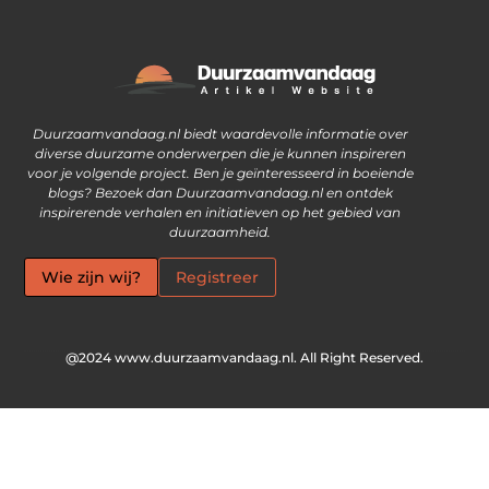
Waarom goede links inkopen steeds vaker een slimme zet is
Ontdek hoe je geld kunt verdienen met je eigen website
Duurzaamvandaag.nl biedt waardevolle informatie over
diverse duurzame onderwerpen die je kunnen inspireren
voor je volgende project. Ben je geïnteresseerd in boeiende
blogs? Bezoek dan Duurzaamvandaag.nl en ontdek
inspirerende verhalen en initiatieven op het gebied van
duurzaamheid.
Wie zijn wij?
Registreer
@2024 www.duurzaamvandaag.nl. All Right Reserved.