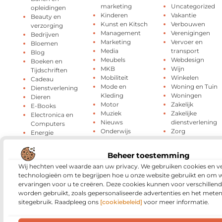
marketing
Uncategorized
opleidingen
Kinderen
Vakantie
Beauty en
Kunst en Kitsch
Verbouwen
verzorging
Management
Verenigingen
Bedrijven
Marketing
Vervoer en
Bloemen
Media
transport
Blog
Meubels
Webdesign
Boeken en
MKB
Wijn
Tijdschriften
Mobiliteit
Winkelen
Cadeau
Mode en
Woning en Tuin
Dienstverlening
Kleding
Woningen
Dieren
Motor
Zakelijk
E-Books
Muziek
Zakelijke
Electronica en
Nieuws
dienstverlening
Computers
Onderwijs
Zorg
Energie
Oog Laseren
ZZP
Entertainment
Beheer toestemming
Wij hechten veel waarde aan uw privacy. We gebruiken cookies en ve
technologieën om te begrijpen hoe u onze website gebruikt en om 
ervaringen voor u te creëren. Deze cookies kunnen voor verschillen
Media
en beroemde
worden gebruikt, zoals gepersonaliseerde advertenties en het meten
sitegebruik. Raadpleeg ons
[cookiebeleid]
voor meer informatie.
mensen