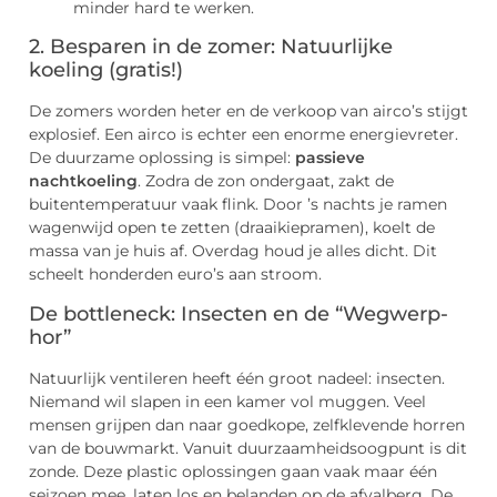
minder hard te werken.
2. Besparen in de zomer: Natuurlijke
koeling (gratis!)
De zomers worden heter en de verkoop van airco’s stijgt
explosief. Een airco is echter een enorme energievreter.
De duurzame oplossing is simpel:
passieve
nachtkoeling
. Zodra de zon ondergaat, zakt de
buitentemperatuur vaak flink. Door ’s nachts je ramen
wagenwijd open te zetten (draaikiepramen), koelt de
massa van je huis af. Overdag houd je alles dicht. Dit
scheelt honderden euro’s aan stroom.
De bottleneck: Insecten en de “Wegwerp-
hor”
Natuurlijk ventileren heeft één groot nadeel: insecten.
Niemand wil slapen in een kamer vol muggen. Veel
mensen grijpen dan naar goedkope, zelfklevende horren
van de bouwmarkt. Vanuit duurzaamheidsoogpunt is dit
zonde. Deze plastic oplossingen gaan vaak maar één
seizoen mee, laten los en belanden op de afvalberg. De