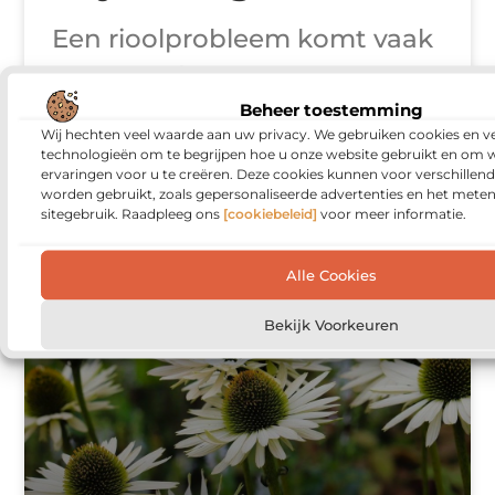
Een rioolprobleem komt vaak
onverwacht en verstoort
direct jouw dag. Met een
Beheer toestemming
Wij hechten veel waarde aan uw privacy. We gebruiken cookies en ve
rioleringsbedrijf krijg je snel
technologieën om te begrijpen hoe u onze website gebruikt en om 
ervaringen voor u te creëren. Deze cookies kunnen voor verschillen
inzicht in wat er speelt, van
worden gebruikt, zoals gepersonaliseerde advertenties en het meten
sitegebruik. Raadpleeg ons
[cookiebeleid]
voor meer informatie.
een hardnekkige verstopping
Alle Cookies
Bekijk Voorkeuren
WONING EN TUIN