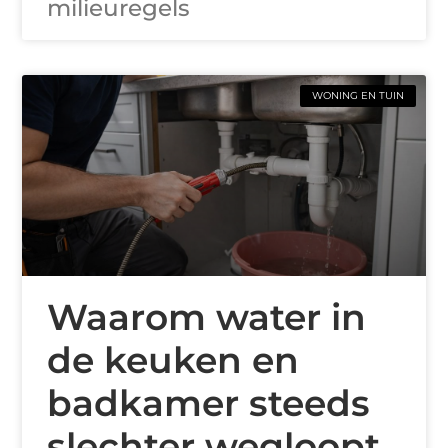
milieuregels
WONING EN TUIN
Waarom water in
de keuken en
badkamer steeds
slechter wegloopt