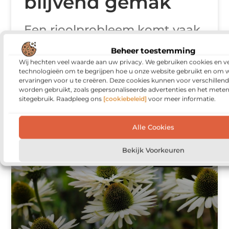
blijvend gemak
Een rioolprobleem komt vaak
onverwacht en verstoort
Beheer toestemming
direct jouw dag. Met een
Wij hechten veel waarde aan uw privacy. We gebruiken cookies en ve
technologieën om te begrijpen hoe u onze website gebruikt en om 
rioleringsbedrijf krijg je snel
ervaringen voor u te creëren. Deze cookies kunnen voor verschillen
worden gebruikt, zoals gepersonaliseerde advertenties en het meten
inzicht in wat er speelt, van
sitegebruik. Raadpleeg ons
[cookiebeleid]
voor meer informatie.
een hardnekkige verstopping
Alle Cookies
Bekijk Voorkeuren
WONING EN TUIN