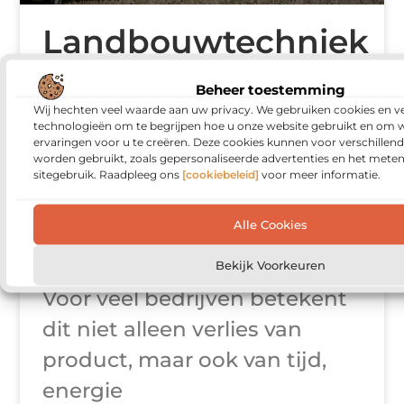
Landbouwtechniek
als oplossing
Beheer toestemming
tegen
Wij hechten veel waarde aan uw privacy. We gebruiken cookies en ve
technologieën om te begrijpen hoe u onze website gebruikt en om 
ervaringen voor u te creëren. Deze cookies kunnen voor verschillen
voedselverspilling
worden gebruikt, zoals gepersonaliseerde advertenties en het meten
sitegebruik. Raadpleeg ons
[cookiebeleid]
voor meer informatie.
Voedselverspilling vormt een
Alle Cookies
steeds grotere uitdaging
binnen de agrarische sector.
Bekijk Voorkeuren
Voor veel bedrijven betekent
dit niet alleen verlies van
product, maar ook van tijd,
energie