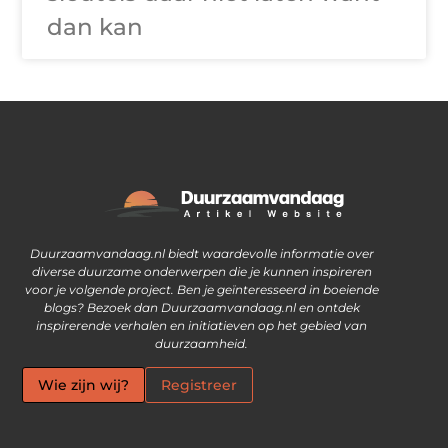
dan kan
Waarom goede links inkopen steeds vaker een slimme zet is
Ontdek hoe je geld kunt verdienen met je eigen website
Duurzaamvandaag.nl biedt waardevolle informatie over
diverse duurzame onderwerpen die je kunnen inspireren
voor je volgende project. Ben je geïnteresseerd in boeiende
blogs? Bezoek dan Duurzaamvandaag.nl en ontdek
inspirerende verhalen en initiatieven op het gebied van
duurzaamheid.
Wie zijn wij?
Registreer