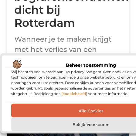
dicht bij
Rotterdam
Wanneer je te maken krijgt
met het verlies van een
dierbare, komt er enorm veel
Beheer toestemming
op je af. De behoefte om een
Wij hechten veel waarde aan uw privacy. We gebruiken cookies en ve
technologieën om te begrijpen hoe u onze website gebruikt en om 
passend en respectvol
ervaringen voor u te creëren. Deze cookies kunnen voor verschillen
worden gebruikt, zoals gepersonaliseerde advertenties en het meten
sitegebruik. Raadpleeg ons
[cookiebeleid]
voor meer informatie.
PARTICULIERE DIENSTVERLENING
Alle Cookies
Bekijk Voorkeuren