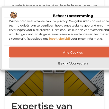
zichtbaarheid te hebben en je
positie in zoekresultaten te
Beheer toestemming
Wij hechten veel waarde aan uw privacy. We gebruiken cookies en ve
versterken. Een betaalbare
technologieën om te begrijpen hoe u onze website gebruikt en om 
SEO service in Breda
ervaringen voor u te creëren. Deze cookies kunnen voor verschillen
worden gebruikt, zoals gepersonaliseerde advertenties en het meten
sitegebruik. Raadpleeg ons
[cookiebeleid]
voor meer informatie.
Alle Cookies
INTERNET MARKETING
Bekijk Voorkeuren
Expertise van