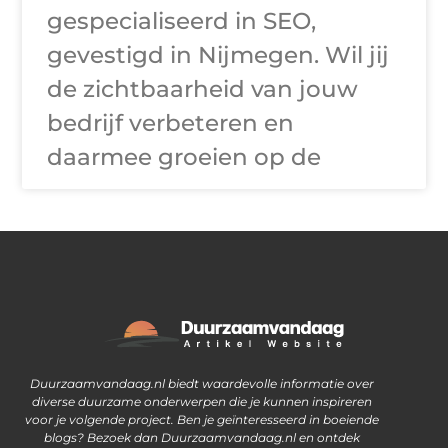
gespecialiseerd in SEO,
gevestigd in Nijmegen. Wil jij
de zichtbaarheid van jouw
bedrijf verbeteren en
daarmee groeien op de
Waarom goede links inkopen steeds vaker een slimme zet is
Ontdek hoe je geld kunt verdienen met je eigen website
Duurzaamvandaag.nl biedt waardevolle informatie over
diverse duurzame onderwerpen die je kunnen inspireren
voor je volgende project. Ben je geïnteresseerd in boeiende
blogs? Bezoek dan Duurzaamvandaag.nl en ontdek