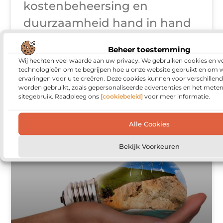
kostenbeheersing en
duurzaamheid hand in hand
gaan, wint de gebruikte
Beheer toestemming
voedselverwerkende machine
Wij hechten veel waarde aan uw privacy. We gebruiken cookies en ve
technologieën om te begrijpen hoe u onze website gebruikt en om 
aan populariteit. Bedrijven die
ervaringen voor u te creëren. Deze cookies kunnen voor verschillen
worden gebruikt, zoals gepersonaliseerde advertenties en het meten
willen uitbreiden of
sitegebruik. Raadpleeg ons
[cookiebeleid]
voor meer informatie.
moderniseren zonder
Alle Cookies
Bekijk Voorkeuren
INDUSTRIE