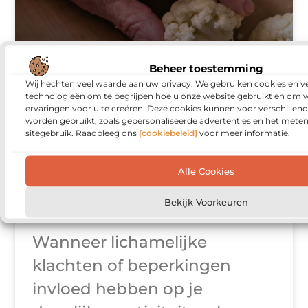
Beheer toestemming
Ergotherapie:
Wij hechten veel waarde aan uw privacy. We gebruiken cookies en ve
technologieën om te begrijpen hoe u onze website gebruikt en om 
praktische
ervaringen voor u te creëren. Deze cookies kunnen voor verschillen
worden gebruikt, zoals gepersonaliseerde advertenties en het meten
sitegebruik. Raadpleeg ons
[cookiebeleid]
voor meer informatie.
ondersteuning
voor dagelijks
Alle Cookies
functioneren
Bekijk Voorkeuren
Wanneer lichamelijke
klachten of beperkingen
invloed hebben op je