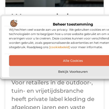
Waarom de keuze
Beheer toestemming
voor een private
Wij hechten veel waarde aan uw privacy. We gebruiken cookies en ve
technologieën om te begrijpen hoe u onze website gebruikt en om 
label producent
ervaringen voor u te creëren. Deze cookies kunnen voor verschillen
worden gebruikt, zoals gepersonaliseerde advertenties en het meten
zwaarder weegt
sitegebruik. Raadpleeg ons
[cookiebeleid]
voor meer informatie.
dan vaak
Alle Cookies
ingeschat
Bekijk Voorkeuren
Voor retailers in de outdoor-,
tuin- en vrijetijdsbranche
heeft private label kleding de
afgelopen jaren een vaste