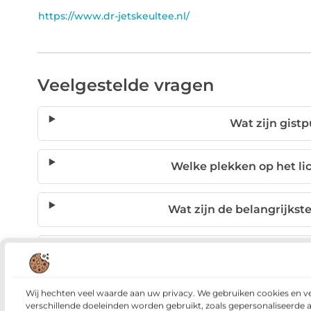
https://www.dr-jetskeultee.nl/
Veelgestelde vragen
Wat zijn gistp
Welke plekken op het li
Wat zijn de belangrijkst
Kan ik gistpuistjes voo
Wij hechten veel waarde aan uw privacy. We gebruiken cookies en v
Wanneer zou ik een 
verschillende doeleinden worden gebruikt, zoals gepersonaliseerde 