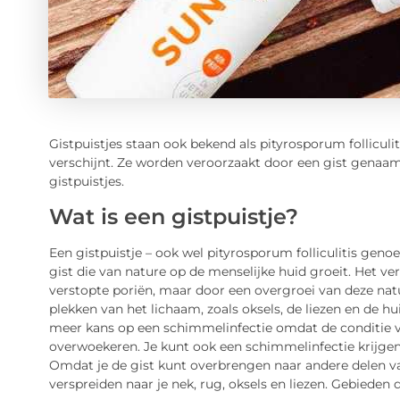
Gistpuistjes staan ook bekend als pityrosporum folliculiti
verschijnt. Ze worden veroorzaakt door een gist genaa
gistpuistjes.
Wat is een gistpuistje?
Een gistpuistje – ook wel pityrosporum folliculitis gen
gist die van nature op de menselijke huid groeit. Het v
verstopte poriën, maar door een overgroei van deze natu
plekken van het lichaam, zoals oksels, de liezen en de hu
meer kans op een schimmelinfectie omdat de conditie v
overwoekeren. Je kunt ook een schimmelinfectie krijgen 
Omdat je de gist kunt overbrengen naar andere delen van
verspreiden naar je nek, rug, oksels en liezen. Gebieden d