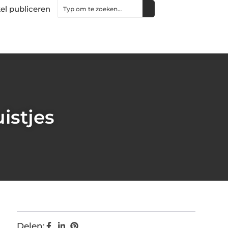
kel publiceren
istjes
Delen: