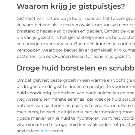
Waarom krijg je gistpuistjes?
Gist leeft van nature op je huid, maar als het te veel gro
lichaam hebben als je een verzwakt immuunsysteem hebt,
omstandigheden kan groeien en gedijen. Omdat de warme
die van je gezicht, is het gemakkelijk voor de huidbacte
een puistje te veroorzaken. Bacteriën kunnen je poriën b
verstoppen, waardoor bacteriën er gemakkelijk in kunne
bacteriën, die ook kunnen leiden tot acne in je gezicht.
Droge huid borstelen en scrub
Omdat gist het beste groeit in een warme en vochtige om
uitdrogen om de gist te doden en puistjes te voorkomen
huid voorzichtig te ontdoen van dode huidcellen en ope
wegwassen. Ten minste eenmaal per week je huid scrub
ontdoen van bacteriën en puistjes te voorkomen. Een sc
mee-eters, hoewel je altijd eerst een dermatoloog moet 
goede manier om je huid te hydrateren, want het voorzie
vitaminen. Een te droge huid kan vaak leiden tot puistj
advies lees
hier
verder.