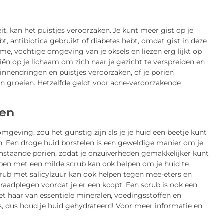
eit, kan het puistjes veroorzaken. Je kunt meer gist op je
 antibiotica gebruikt of diabetes hebt, omdat gist in deze
, vochtige omgeving van je oksels en liezen erg lijkt op
riën op je lichaam om zich naar je gezicht te verspreiden en
innendringen en puistjes veroorzaken, of je poriën
n groeien. Hetzelfde geldt voor acne-veroorzakende
ben
geving, zou het gunstig zijn als je je huid een beetje kunt
. Een droge huid borstelen is een geweldige manier om je
nstaande poriën, zodat je onzuiverheden gemakkelijker kunt
ben met een milde scrub kan ook helpen om je huid te
rub met salicylzuur kan ook helpen tegen mee-eters en
raadplegen voordat je er een koopt. Een scrub is ook een
t haar van essentiële mineralen, voedingsstoffen en
es, dus houd je huid gehydrateerd! Voor meer informatie en