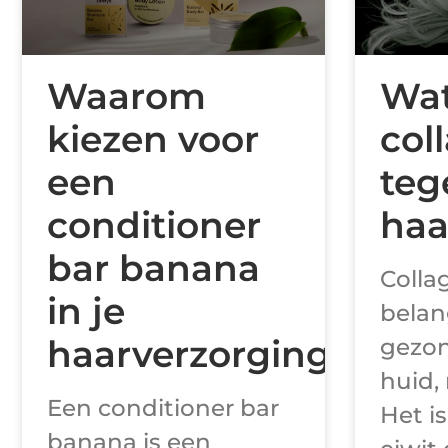
Waarom
Wat
kiezen voor
col
een
teg
conditioner
haa
bar banana
Colla
in je
belang
haarverzorgingsrouti
gezon
huid,
Een conditioner bar
Het i
banana is een