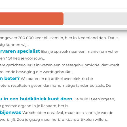
Email
t ongeveer 200.000 keer bliksem in, hier in Nederland dan. Dat is
ig kunnen wij...
rvaren specialist
Ben je op zoek naar een manier om voller
n? Of heb je voor jouw...
are gezichtsroller is in wezen een massagehulpmiddel dat wordt
ollende beweging die wordt gebruikt...
jn beter?
We praten in dit artikel over elektrische
e betere resultaten geven dan handmatige tandenborstels. De
u in een huidkliniek kunt doen
De huid is een orgaan,
 grootste orgaan in je lichaam, het is...
 bijenwas
We scheiden ons afval, maar toch schrik je van de
rblijft. Zou je graag meer herbruikbare artikelen willen...