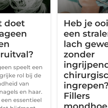
 doet
Heb je ooi
lageen
een stral
en
lach gew
ruitval?
zonder
ingrijpen
geen speelt een
chirurgis
rijke rol bij de
ne?
ingrepen
dheid van
 nagels en haar.
Fillers
s een essentieel
mondhoe