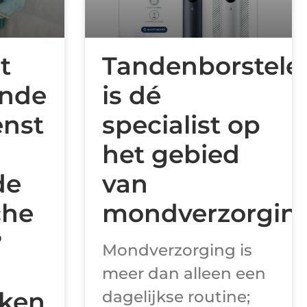
t
Tandenborstele
ende
is dé
enst
specialist op
het gebied
de
van
che
mondverzorgin
?
Mondverzorging is
meer dan alleen een
ken
dagelijkse routine;