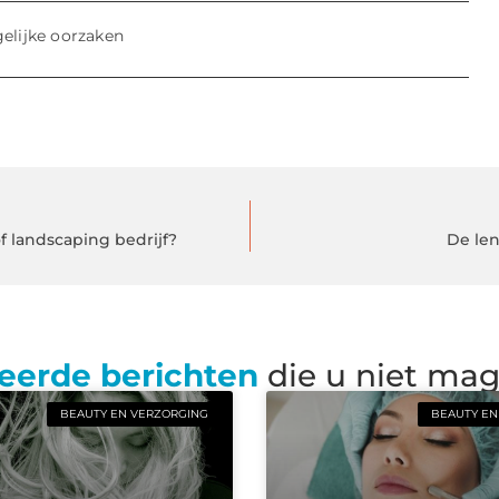
elijke oorzaken
f landscaping bedrijf?
De len
eerde berichten
die u niet ma
BEAUTY EN VERZORGING
BEAUTY EN