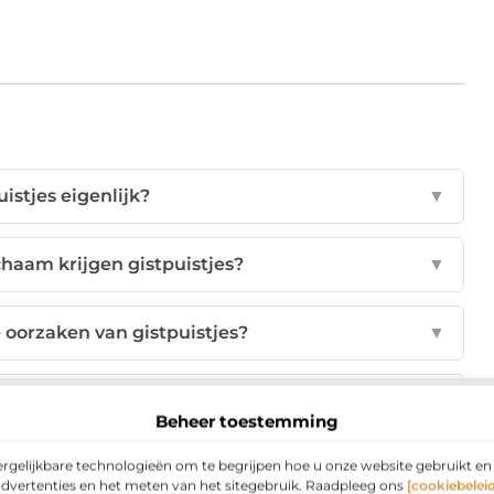
uistjes eigenlijk?
▼
chaam krijgen gistpuistjes?
▼
e oorzaken van gistpuistjes?
▼
rkomen met huidverzorging?
▼
Beheer toestemming
ergelijkbare technologieën om te begrijpen hoe u onze website gebruikt e
dermatoloog raadplegen?
▼
advertenties en het meten van het sitegebruik. Raadpleeg ons
[cookiebeleid