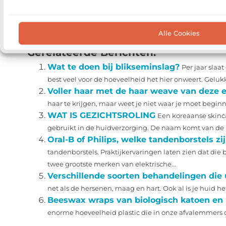
Goed artikel? Deel hem dan op:
X (Twitter)
Facebook
Pinterest
LinkedIn
Alle Cookies
Gerelateerde Berichten:
Wat te doen bij blikseminslag?
Per jaar slaa
best veel voor de hoeveelheid het hier onweert. Gelukk
Voller haar met de haar weave van deze e
haar te krijgen, maar weet je niet waar je moet beginne
WAT IS GEZICHTSROLING
Een koreaanse skinc
gebruikt in de huidverzorging. De naam komt van de r
Oral-B of Philips, welke tandenborstels zi
tandenborstels. Praktijkervaringen laten zien dat di
twee grootste merken van elektrische...
Verschillende soorten behandelingen die 
net als de hersenen, maag en hart. Ook al is je huid het
Beeswax wraps van biologisch katoen en
enorme hoeveelheid plastic die in onze afvalemmers ove