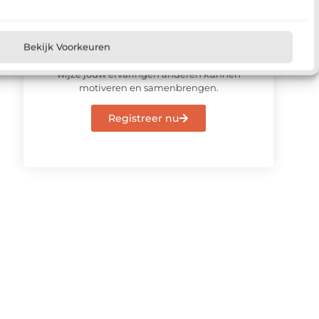
Meld u vandaag aan en sluit u
aan bij ons platform
Meld je vandaag nog aan en deel jouw
Bekijk Voorkeuren
verhaal op ons platform. Ontdek op welke
wijze jouw ervaringen anderen kunnen
motiveren en samenbrengen.
Registreer nu