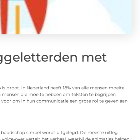
aggeletterden met
 is groot. In Nederland heeft 18% van alle mensen moeite
joen mensen die moeite hebben om teksten te begrijpen.
m voor om in hun communicatie een grote rol te geven aan
n boodschap simpel wordt uitgelegd. De meeste uitleg
voice-over vertelt het verhaal, waarbij de animaties helpen