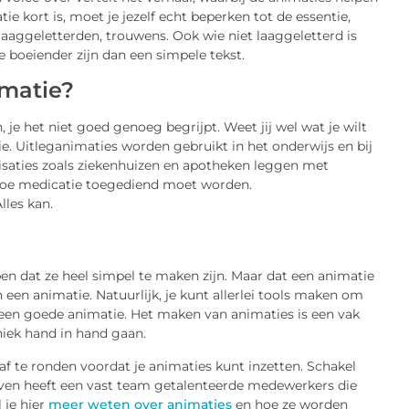
e kort is, moet je jezelf echt beperken tot de essentie,
laaggeletterden, trouwens. Ook wie niet laaggeletterd is
 boeiender zijn dan een simpele tekst.
imatie?
n, je het niet goed genoeg begrijpt. Weet jij wel wat je wilt
. Uitleganimaties worden gebruikt in het onderwijs en bij
nisaties zoals ziekenhuizen en apotheken leggen met
 hoe medicatie toegediend moet worden.
lles kan.
bben dat ze heel simpel te maken zijn. Maar dat een animatie
 een animatie. Natuurlijk, je kunt allerlei tools maken om
geen goede animatie. Het maken van animaties is een vak
iek hand in hand gaan.
af te ronden voordat je animaties kunt inzetten. Schakel
ven heeft een vast team getalenteerde medewerkers die
 je hier
meer weten over animaties
en hoe ze worden