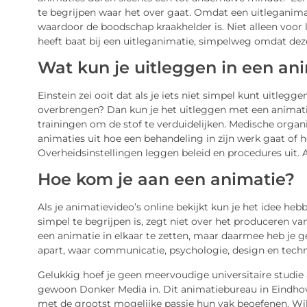
te begrijpen waar het over gaat. Omdat een uitleganimati
waardoor de boodschap kraakhelder is. Niet alleen voor 
heeft baat bij een uitleganimatie, simpelweg omdat deze
Wat kun je uitleggen in een an
Einstein zei ooit dat als je iets niet simpel kunt uitlegge
overbrengen? Dan kun je het uitleggen met een animatie
trainingen om de stof te verduidelijken. Medische orga
animaties uit hoe een behandeling in zijn werk gaat of
Overheidsinstellingen leggen beleid en procedures uit. A
Hoe kom je aan een animatie?
Als je animatievideo’s online bekijkt kun je het idee he
simpel te begrijpen is, zegt niet over het produceren van
een animatie in elkaar te zetten, maar daarmee heb je 
apart, waar communicatie, psychologie, design en techn
Gelukkig hoef je geen meervoudige universitaire studie 
gewoon Donker Media in. Dit animatiebureau in Eindho
met de grootst mogelijke passie hun vak beoefenen. Wil