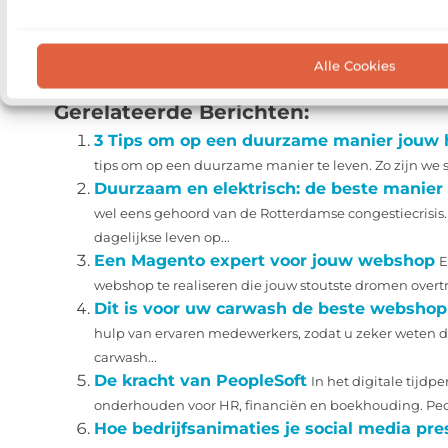
Goed artikel? Deel hem dan op:
Alle Cookies
X (Twitter)
Facebook
Pinterest
LinkedIn
Gerelateerde Berichten:
3 Tips om op een duurzame manier jouw h
tips om op een duurzame manier te leven. Zo zijn we s
Duurzaam en elektrisch: de beste manier 
wel eens gehoord van de Rotterdamse congestiecrisis. 
dagelijkse leven op...
Een Magento expert voor jouw webshop
E
webshop te realiseren die jouw stoutste dromen over
Dit is voor uw carwash de beste webshop 
hulp van ervaren medewerkers, zodat u zeker weten de
carwash...
De kracht van PeopleSoft
In het digitale tijdp
onderhouden voor HR, financiën en boekhouding. Peopl
Hoe bedrijfsanimaties je social media pre