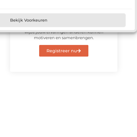
Meld u vandaag aan en sluit u
aan bij ons platform
Meld je vandaag nog aan en deel jouw
Bekijk Voorkeuren
verhaal op ons platform. Ontdek op welke
wijze jouw ervaringen anderen kunnen
motiveren en samenbrengen.
Registreer nu