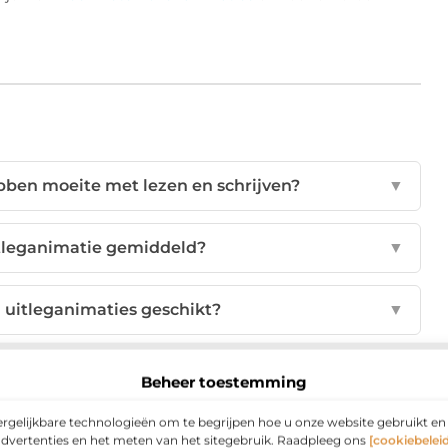
ben moeite met lezen en schrijven?
▼
itleganimatie gemiddeld?
▼
n uitleganimaties geschikt?
▼
aties voor niet-laaggeletterden?
▼
Beheer toestemming
ergelijkbare technologieën om te begrijpen hoe u onze website gebruikt e
lf een goede animatie te maken?
▼
advertenties en het meten van het sitegebruik. Raadpleeg ons
[cookiebeleid