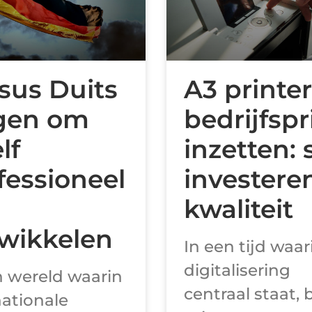
sus Duits
A3 printer
gen om
bedrijfspr
lf
inzetten: 
fessioneel
investeren
kwaliteit
wikkelen
In een tijd waar
digitalisering
n wereld waarin
centraal staat, b
nationale