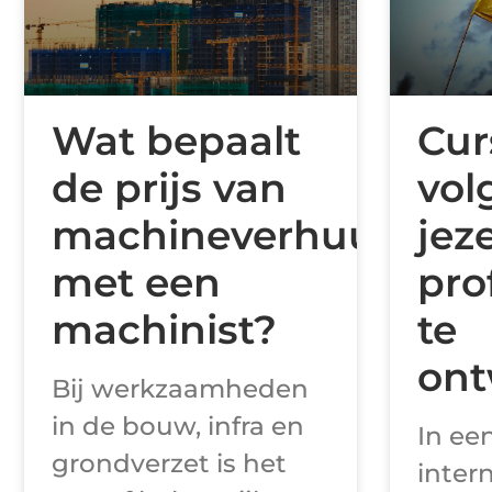
Wat bepaalt
Cur
de prijs van
vol
machineverhuur
jeze
met een
pro
machinist?
te
ont
Bij werkzaamheden
in de bouw, infra en
In ee
grondverzet is het
inter