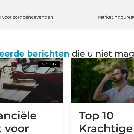
ng voor zorgbehoevenden
Marketingbureau 
eerde berichten
die u niet ma
ZAKELIJK
anciële
Top 10
t voor
Krachtige