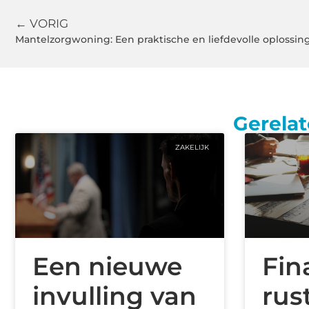
← VORIG
Mantelzorgwoning: Een praktische en liefdevolle oplossi
Gerelat
ZAKELIJK
Een nieuwe
Fin
invulling van
rus