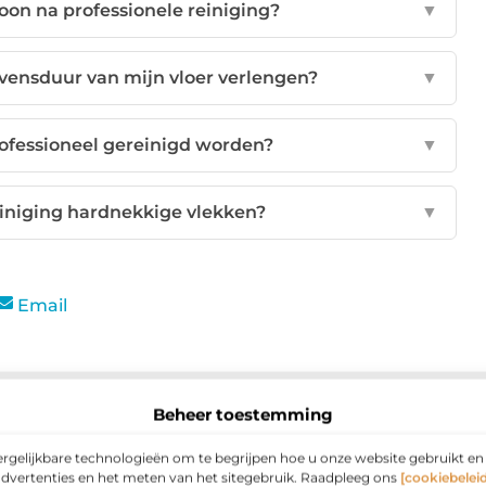
hoon na professionele reiniging?
▼
evensduur van mijn vloer verlengen?
▼
ofessioneel gereinigd worden?
▼
einiging hardnekkige vlekken?
▼
Email
eid gaat over het vervullen van de behoeften van het heden
 in hun behoeften te voorzien in gevaar...
Beheer toestemming
 Druktechnieken op Flessen: Waarom het de
ergelijkbare technologieën om te begrijpen hoe u onze website gebruikt e
chenken, is het creëren van een blijvende indruk van cruciaal
advertenties en het meten van het sitegebruik. Raadpleeg ons
[cookiebeleid