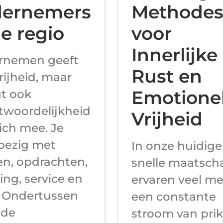
ernemers
Methode
de regio
voor
Innerlijke
rnemen geeft
Rust en
rijheid, maar
Emotione
t ook
twoordelijkheid
Vrijheid
ich mee. Je
bezig met
In onze huidige
en, opdrachten,
snelle maatsch
ing, service en
ervaren veel m
. Ondertussen
een constante
 de
stroom van prik