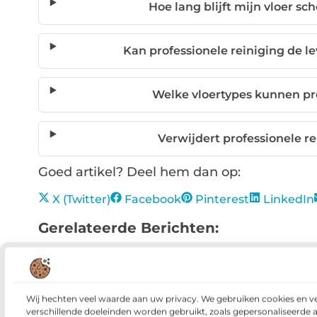
Hoe lang blijft mijn vloer sc
Kan professionele reiniging de l
Welke vloertypes kunnen pr
Verwijdert professionele r
Goed artikel? Deel hem dan op:
X (Twitter)
Facebook
Pinterest
LinkedIn
Gerelateerde Berichten:
Tips voor duurzaam ondernemen
Duurzaamh
zonder de mogelijkheid van toekomstige generaties om
De Magie van Lasergravure en Prachtige
Investering Waard is
Wij hechten veel waarde aan uw privacy. We gebruiken cookies en v
Als het gaat om relatieges
verschillende doeleinden worden gebruikt, zoals gepersonaliseerde 
belang. En wat is een betere manier om dat te doen...