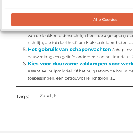
Hoe kies je het juiste inbraakbeveiligingsb
een steeds grotere zorg is, is het voor bedrijven van 
Alle Cookies
treffen. Het selecteren...
De impact van de klokkenluidersrichtlijn
van de klokkenluidersrichtlijn heeft de afgelopen jar
richtlijn, die tot doel heeft om klokkenluiders beter te..
Het gebruik van schapenvachten
Schapenvac
eeuwenlang een geliefd onderdeel van het interieur. Z
Kies voor duurzame zaklampen voor werk
essentieel hulpmiddel. Of het nu gaat om de bouw, bev
toepassingen, een betrouwbare lichtbron is...
Zakelijk
Tags: