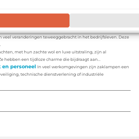
edrijf voor jouw bedrijf?
In een wereld waarin veiligheid
groot belang om de juiste inbraakbeveiligingsmaatregelen te
 op bedrijven en klokkenluiderssoftware
De invoering
en veel veranderingen teweeggebracht in het bedrijfsleven. Deze
.
hten, met hun zachte wol en luxe uitstraling, zijn al
e hebben een tijdloze charme die bijdraagt aan...
 en personeel
In veel werkomgevingen zijn zaklampen een
eiliging, technische dienstverlening of industriële