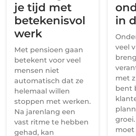
je tijd met
ond
betekenisvol
in 
werk
Onde
veel v
Met pensioen gaan
breng
betekent voor veel
veran
mensen niet
met z
automatisch dat ze
bent 
helemaal willen
klant
stoppen met werken.
plann
Na jarenlang een
groei
vast ritme te hebben
moet
gehad, kan