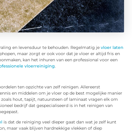
traling en levensduur te behouden. Regelmatig je
vloer laten
hopen, maar zorgt er ook voor dat je vloer er altijd fris en
hoonmaken, kan het inhuren van een professional voor een
ofessionele vloerreiniging
.
ordelen ten opzichte van zelf reinigen. Allereerst
ennis en middelen om je vloer op de best mogelijke manier
n zoals hout, tapijt, natuursteen of laminaat vragen elk om
oneel bedrijf dat gespecialiseerd is in het reinigen van
oegepast.
el
is dat de reiniging veel dieper gaat dan wat je zelf kunt
n, maar vaak blijven hardnekkige vlekken of diep