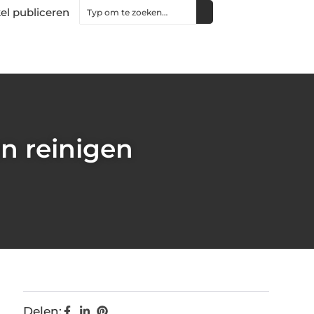
kel publiceren
en reinigen
Delen: