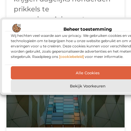
prikkels te
verwerken. Ads, posts,
nieuwsbrieven, billboards—
Beheer toestemming
Wij hechten veel waarde aan uw privacy. We gebruiken cookies en ve
alles wil iets van je. Daardoor
technologieën om te begrijpen hoe u onze website gebruikt en om 
ervaringen voor u te creëren. Deze cookies kunnen voor verschillen
is het lastiger dan ooit om
worden gebruikt, zoals gepersonaliseerde advertenties en het meten
sitegebruik. Raadpleeg ons
[cookiebeleid]
voor meer informatie.
Alle Cookies
ZAKELIJK
Bekijk Voorkeuren