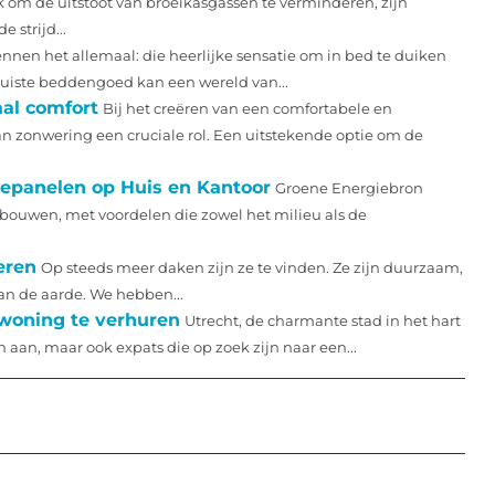
om de uitstoot van broeikasgassen te verminderen, zijn
strijd...
nnen het allemaal: die heerlijke sensatie om in bed te duiken
juiste beddengoed kan een wereld van...
al comfort
Bij het creëren van een comfortabele en
n zonwering een cruciale rol. Een uitstekende optie om de
epanelen op Huis en Kantoor
Groene Energiebron
ouwen, met voordelen die zowel het milieu als de
eren
Op steeds meer daken zijn ze te vinden. Ze zijn duurzaam,
an de aarde. We hebben...
 woning te verhuren
Utrecht, de charmante stad in het hart
n aan, maar ook expats die op zoek zijn naar een...