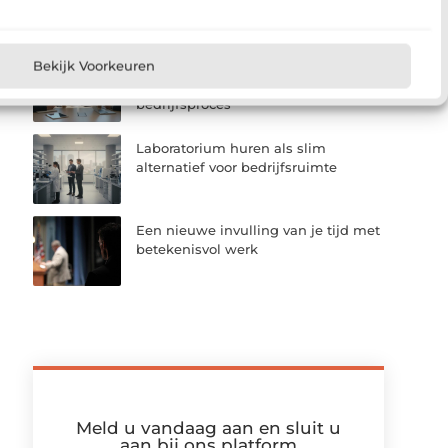
bouw de spil tussen planning en
uitvoering
Zo kies je een software
Bekijk Voorkeuren
installatiebedrijf dat past bij jouw
bedrijfsproces
Laboratorium huren als slim
alternatief voor bedrijfsruimte
Een nieuwe invulling van je tijd met
betekenisvol werk
Meld u vandaag aan en sluit u
aan bij ons platform