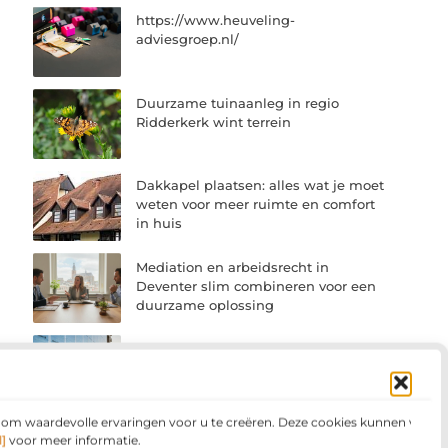
https://www.heuveling-
adviesgroep.nl/
Duurzame tuinaanleg in regio
Ridderkerk wint terrein
Dakkapel plaatsen: alles wat je moet
weten voor meer ruimte en comfort
in huis
Mediation en arbeidsrecht in
Deventer slim combineren voor een
duurzame oplossing
Brandklasse B als stevige basis voor
veilige folietoepassingen
n om waardevolle ervaringen voor u te creëren. Deze cookies kunnen voor
Vacature werkvoorbereider in de
]
voor meer informatie.