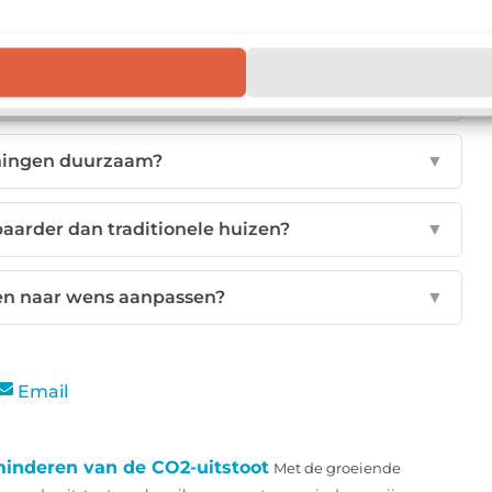
 woningen precies?
▼
 je met prefab woningen?
▼
oningen duurzaam?
▼
aarder dan traditionele huizen?
▼
en naar wens aanpassen?
▼
Email
inderen van de CO2-uitstoot
Met de groeiende