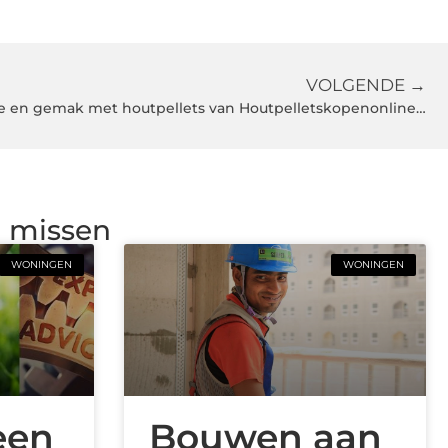
VOLGENDE →
Optimaal genieten van warmte en gemak met houtpellets van Houtpelletskopenonline.nl
g missen
WONINGEN
WONINGEN
een
Bouwen aan