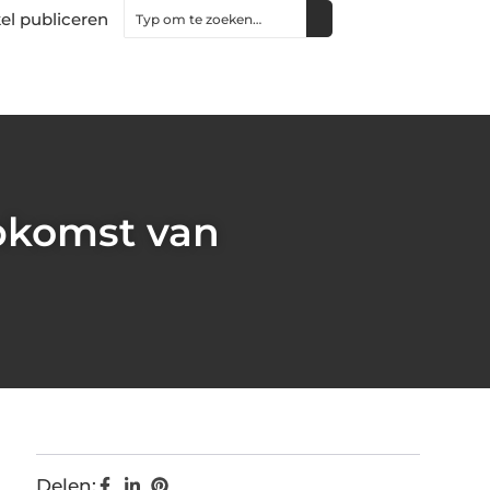
kel publiceren
pkomst van
Delen: