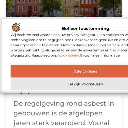
Beheer toestemming
Wij hechten veel waarde aan uw privacy. We gebruiken cookies en ve
Alles wat je moet
technologieën om te begrijpen hoe u onze website gebruikt en om 
ervaringen voor u te creëren. Deze cookies kunnen voor verschillen
weten over het
worden gebruikt, zoals gepersonaliseerde advertenties en het meten
sitegebruik. Raadpleeg ons
[cookiebeleid]
voor meer informatie.
asbestattest bij
Alle Cookies
verkoop van een
appartement
Bekijk Voorkeuren
De regelgeving rond asbest in
gebouwen is de afgelopen
jaren sterk veranderd. Vooral