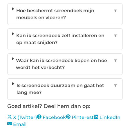
Hoe beschermt screendoek mijn
▼
meubels en vloeren?
Kan ik screendoek zelf installeren en
▼
op maat snijden?
Waar kan ik screendoek kopen en hoe
▼
wordt het verkocht?
Is screendoek duurzaam en gaat het
▼
lang mee?
Goed artikel? Deel hem dan op:
X (Twitter)
Facebook
Pinterest
LinkedIn
Email