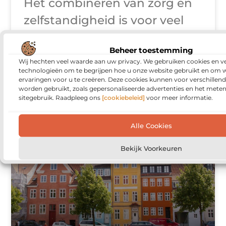
Het combineren van zorg en
zelfstandigheid is voor veel
mensen een uitdaging, vooral
Beheer toestemming
voor ouderen of mensen met
Wij hechten veel waarde aan uw privacy. We gebruiken cookies en ve
een langdurige zorgbehoefte.
technologieën om te begrijpen hoe u onze website gebruikt en om 
ervaringen voor u te creëren. Deze cookies kunnen voor verschillen
Een mantelzorgwoning op
worden gebruikt, zoals gepersonaliseerde advertenties en het meten
sitegebruik. Raadpleeg ons
[cookiebeleid]
voor meer informatie.
maat
Alle Cookies
Bekijk Voorkeuren
WONINGEN