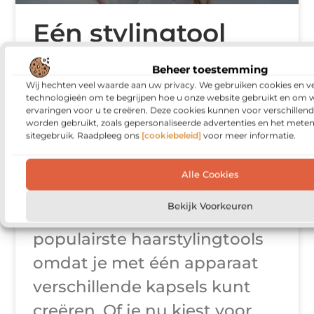
Eén stylingtool
voor elke look:
Beheer toestemming
waarom een
Wij hechten veel waarde aan uw privacy. We gebruiken cookies en ve
technologieën om te begrijpen hoe u onze website gebruikt en om 
ervaringen voor u te creëren. Deze cookies kunnen voor verschillen
multistyler
worden gebruikt, zoals gepersonaliseerde advertenties en het meten
sitegebruik. Raadpleeg ons
[cookiebeleid]
voor meer informatie.
onmisbaar is
Alle Cookies
Een multistyler is
Bekijk Voorkeuren
tegenwoordig een van de
populairste haarstylingtools
omdat je met één apparaat
verschillende kapsels kunt
creëren. Of je nu kiest voor