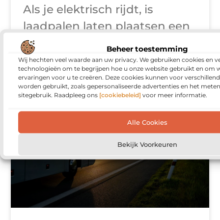
Als je elektrisch rijdt, is
laadpalen laten plaatsen een
slimme zet. Of je nu thuis of
Beheer toestemming
op het werk wilt laden,
Wij hechten veel waarde aan uw privacy. We gebruiken cookies en ve
technologieën om te begrijpen hoe u onze website gebruikt en om 
laadpalen zorgen voor gemak
ervaringen voor u te creëren. Deze cookies kunnen voor verschillen
worden gebruikt, zoals gepersonaliseerde advertenties en het meten
sitegebruik. Raadpleeg ons
[cookiebeleid]
voor meer informatie.
VERVOER EN TRANSPORT
Alle Cookies
Bekijk Voorkeuren