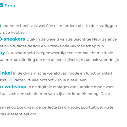
Email
e
Iedereen heeft vast wel één of meerdere bh’s in de kast liggen
n. Je hebt ze...
0-sneakers
Duik in de wereld van de prachtige New Balance
et hun tijdloze design en uitstekende vakmanschap zijn...
ay
Duurzaamheid is tegenwoordig een centraal thema in de
e aan kleding die niet alleen stijlvol is, maar ook vriendelijk
inkel
In de dynamische wereld van mode en functionaliteit
 Bij deze virtuele hotspot kun je niet alleen...
hun webshop
In de digitale etalages van Caroline mode voor
hult zich een schatkamer van stijlvolle kinderkleding. Deze
Ben je op zoek naar de perfecte tas om jouw sportuitrusting te
as is essentieel om...