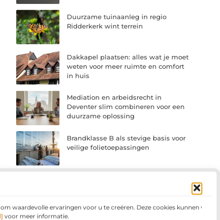
Duurzame tuinaanleg in regio
Ridderkerk wint terrein
Dakkapel plaatsen: alles wat je moet
weten voor meer ruimte en comfort
in huis
Mediation en arbeidsrecht in
Deventer slim combineren voor een
duurzame oplossing
Brandklasse B als stevige basis voor
veilige folietoepassingen
Vacature werkvoorbereider in de
bouw de spil tussen planning en
uitvoering
n om waardevolle ervaringen voor u te creëren. Deze cookies kunnen voor
]
voor meer informatie.
Zo kies je een software