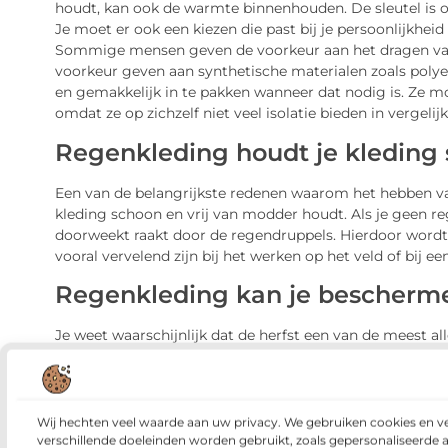
houdt, kan ook de warmte binnenhouden. De sleutel is om
Je moet er ook een kiezen die past bij je persoonlijkheid 
Sommige mensen geven de voorkeur aan het dragen van na
voorkeur geven aan synthetische materialen zoals polyes
en gemakkelijk in te pakken wanneer dat nodig is. Ze 
omdat ze op zichzelf niet veel isolatie bieden in vergeli
Regenkleding houdt je kleding 
Een van de belangrijkste redenen waarom het hebben van 
kleding schoon en vrij van modder houdt. Als je geen reg
doorweekt raakt door de regendruppels. Hierdoor wordt 
vooral vervelend zijn bij het werken op het veld of bij ee
Regenkleding kan je beschermen
Je weet waarschijnlijk dat de herfst een van de meest al
muggen veel voorkomen, loop je ook de kans op ziekte
verontreinigingen, maar ook tegen koude temperaturen e
Wij hechten veel waarde aan uw privacy. We gebruiken cookies en v
verschillende doeleinden worden gebruikt, zoals gepersonaliseerde 