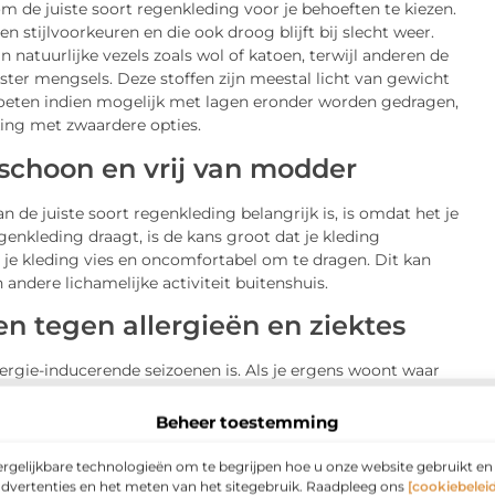
 de juiste soort regenkleding voor je behoeften te kiezen.
en stijlvoorkeuren en die ook droog blijft bij slecht weer.
tuurlijke vezels zoals wol of katoen, terwijl anderen de
ter mengsels. Deze stoffen zijn meestal licht van gewicht
moeten indien mogelijk met lagen eronder worden gedragen,
jking met zwaardere opties.
schoon en vrij van modder
de juiste soort regenkleding belangrijk is, is omdat het je
enkleding draagt, is de kans groot dat je kleding
je kleding vies en oncomfortabel om te dragen. Dit kan
n andere lichamelijke activiteit buitenshuis.
 tegen allergieën en ziektes
lergie-inducerende seizoenen is. Als je ergens woont waar
s. Regenkleding kan je beschermen tegen deze
n direct zonlicht.
Beheer toestemming
ergelijkbare technologieën om te begrijpen hoe u onze website gebruikt e
advertenties en het meten van het sitegebruik. Raadpleeg ons
[cookiebeleid