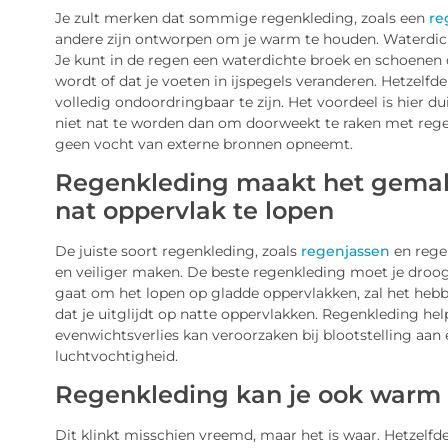
Je zult merken dat sommige regenkleding, zoals een
re
andere zijn ontworpen om je warm te houden. Waterdich
Je kunt in de regen een waterdichte broek en schoenen d
wordt of dat je voeten in ijspegels veranderen. Hetzelf
volledig ondoordringbaar te zijn. Het voordeel is hier du
niet nat te worden dan om doorweekt te raken met regenw
geen vocht van externe bronnen opneemt.
Regenkleding maakt het gemakk
nat oppervlak te lopen
De juiste soort regenkleding, zoals
regenjassen
en regen
en veiliger maken. De beste regenkleding moet je droog
gaat om het lopen op gladde oppervlakken, zal het hebb
dat je uitglijdt op natte oppervlakken. Regenkleding h
evenwichtsverlies kan veroorzaken bij blootstelling a
luchtvochtigheid.
Regenkleding kan je ook warm
Dit klinkt misschien vreemd, maar het is waar. Hetzelfd