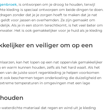
genbroek
, is ontworpen om je droog te houden, terwijl
te kleding is speciaal ontworpen om beide dingen te doen.
ragen zonder dat je je zorgen hoeft te maken dat je nat
de geldt voor jassen en overhemden. Ze zijn gemaakt om
idelijk. Als je in een storm terechtkomt, is het veel beter om
ater. Het is ook gemakkelijker voor je huid als je kleding
elijker en veiliger om op een
laarzen, kan het lopen op een nat oppervlak gemakkelijker
 en warm kunnen houden, zelfs als het hard waait. Als het
en van de juiste soort regenkleding je helpen voorkomen
elpt ook beschermen tegen onderkoeling die duizeligheid en
an extreme temperaturen in omgevingen met een lage
 houden
e waterdichte materiaal dat regen en wind uit je kleding