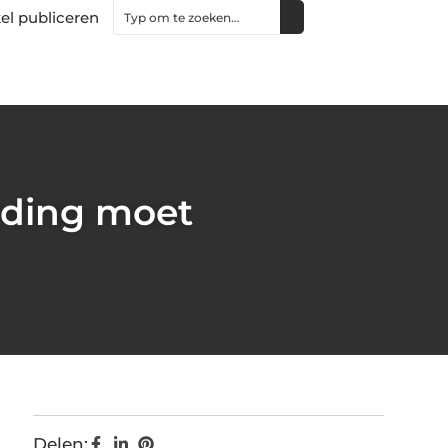
kel publiceren
leding moet
Delen: