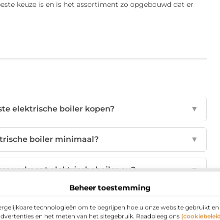
beste keuze is en is het assortiment zo opgebouwd dat er
te elektrische boiler kopen?
▼
trische boiler minimaal?
▼
rs verkoopt elektrischeboiler.eu?
▼
Beheer toestemming
 boiler in huis hebben?
▼
ergelijkbare technologieën om te begrijpen hoe u onze website gebruikt e
advertenties en het meten van het sitegebruik. Raadpleeg ons
[cookiebeleid