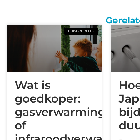
Gerelat
HUISHOUDELIJK
Wat is
Hoe
goedkoper:
Jap
gasverwarming
bij
of
duu
infraroodverwarming