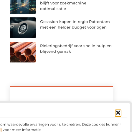
blijft voor zoekmachine
optimalisatie
Occasion kopen in regio Rotterdam
met een helder budget voor ogen
Rioleringsbedrijf voor snelle hulp en
blijvend gemak
Meld u vandaag aan en sluit u
aan bij ons platform
Meld je vandaag nog aan en deel jouw
verhaal op ons platform. Ontdek op welke
n om waardevolle ervaringen voor u te creëren. Deze cookies kunnen voor
wijze jouw ervaringen anderen kunnen
]
voor meer informatie.
motiveren en samenbrengen.