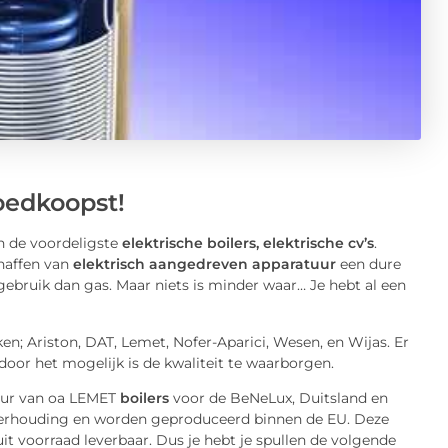
goedkoopst!
n de voordeligste
elektrische boilers, elektrische cv’s
.
haffen van
elektrisch aangedreven apparatuur
een dure
gebruik dan gas.
Maar niets is minder waar… Je hebt al een
ken; Ariston, DAT, Lemet, Nofer-Aparici, Wesen, en Wijas. Er
or het mogelijk is de kwaliteit te waarborgen.
eur van oa LEMET
boilers
voor de BeNeLux, Duitsland en
 verhouding en worden geproduceerd binnen de EU. Deze
 uit voorraad leverbaar. Dus je hebt je spullen de volgende