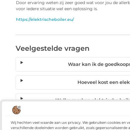
Door ervaring weten zij zeer goed wat voor jou de aller
voor iedere situatie wel een oplossing is.
https://elektrischeboiler.eu/
Veelgestelde vragen
Waar kan ik de goedkoops
Hoeveel kost een elek
Welke merken elektrische boile
Hoe snel kan ik een
Wij hechten veel waarde aan uw privacy. We gebruiken cookies en v
verschillende doeleinden worden gebruikt, zoals gepersonaliseerde 