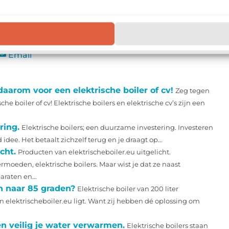
t echt bekijken voordat ik koop?
▼
Email
daarom voor een elektrische boiler of cv!
Zeg tegen
he boiler of cv! Elektrische boilers en elektrische cv’s zijn een
ring.
Elektrische boilers; een duurzame investering. Investeren
dee. Het betaalt zichzelf terug en je draagt op...
cht.
Producten van elektrischeboiler.eu uitgelicht.
rmoeden, elektrische boilers. Maar wist je dat ze naast
araten en...
n naar 85 graden?
Elektrische boiler van 200 liter
elektrischeboiler.eu ligt. Want zij hebben dé oplossing om
en veilig je water verwarmen.
Elektrische boilers staan