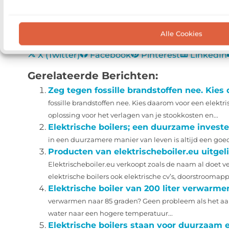
Kan ik de boiler eerst in he
Alle Cookies
Goed artikel? Deel hem dan op:
X (Twitter)
Facebook
Pinterest
LinkedIn
Gerelateerde Berichten:
Zeg tegen fossille brandstoffen nee. Kies 
fossille brandstoffen nee. Kies daarom voor een elektrisc
oplossing voor het verlagen van je stookkosten en...
Elektrische boilers; een duurzame investe
in een duurzamere manier van leven is altijd een goed i
Producten van elektrischeboiler.eu uitgeli
Elektrischeboiler.eu verkoopt zoals de naam al doet ve
elektrische boilers ook elektrische cv’s, doorstroomapp
Elektrische boiler van 200 liter verwarme
verwarmen naar 85 graden? Geen probleem als het aan 
water naar een hogere temperatuur...
Elektrische boilers staan voor duurzaam 