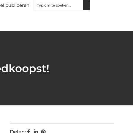
kel publiceren
edkoopst!
Delen: