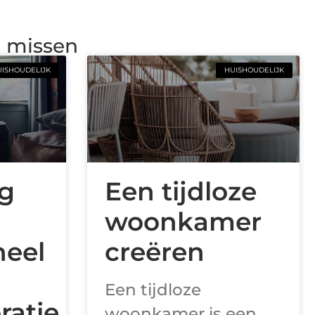
g missen
ISHOUDELIJK
HUISHOUDELIJK
ng
Een tijdloze
woonkamer
neel
creëren
Een tijdloze
ratie
woonkamer is een