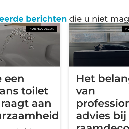
eerde berichten
die u niet ma
HUISHOUDELIJK
HU
 een
Het bela
ans toilet
van
draagt aan
professio
rzaamheid
advies bij
?
raamdeco