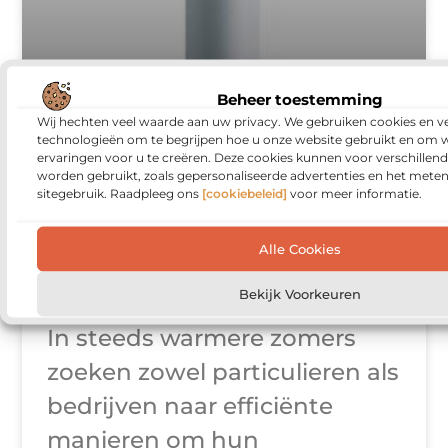
Beheer toestemming
Wij hechten veel waarde aan uw privacy. We gebruiken cookies en ve
technologieën om te begrijpen hoe u onze website gebruikt en om 
Airco met
ervaringen voor u te creëren. Deze cookies kunnen voor verschillen
worden gebruikt, zoals gepersonaliseerde advertenties en het meten
warmtepomp
sitegebruik. Raadpleeg ons
[cookiebeleid]
voor meer informatie.
kopen voor
Alle Cookies
optimale koeling
Bekijk Voorkeuren
In steeds warmere zomers
zoeken zowel particulieren als
bedrijven naar efficiënte
manieren om hun