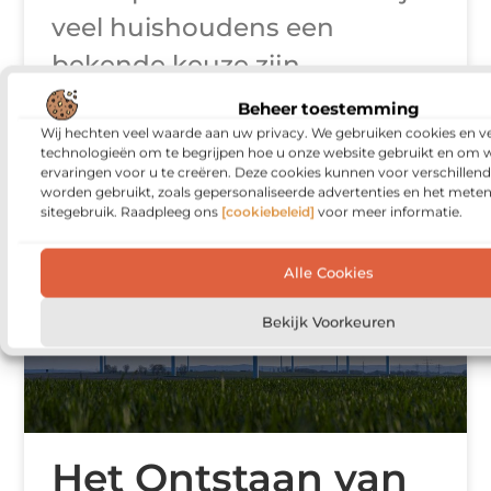
veel huishoudens een
bekende keuze zijn,
verschuift de aandacht in
Beheer toestemming
toenemende mate naar
Wij hechten veel waarde aan uw privacy. We gebruiken cookies en ve
technologieën om te begrijpen hoe u onze website gebruikt en om 
ervaringen voor u te creëren. Deze cookies kunnen voor verschillen
worden gebruikt, zoals gepersonaliseerde advertenties en het meten
sitegebruik. Raadpleeg ons
[cookiebeleid]
voor meer informatie.
ENERGIE
Alle Cookies
Bekijk Voorkeuren
Het Ontstaan van