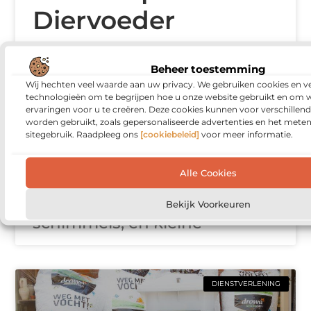
Diervoeder
In de productie van
Beheer toestemming
diervoeding speelt
Wij hechten veel waarde aan uw privacy. We gebruiken cookies en ve
technologieën om te begrijpen hoe u onze website gebruikt en om 
de graanschoonmaak een
ervaringen voor u te creëren. Deze cookies kunnen voor verschillen
worden gebruikt, zoals gepersonaliseerde advertenties en het meten
cruciale rol. Het proces van
sitegebruik. Raadpleeg ons
[cookiebeleid]
voor meer informatie.
graan schonen verwijst naar
het verwijderen van
Alle Cookies
onzuiverheden zoals stof,
Bekijk Voorkeuren
schimmels, en kleine
DIENSTVERLENING