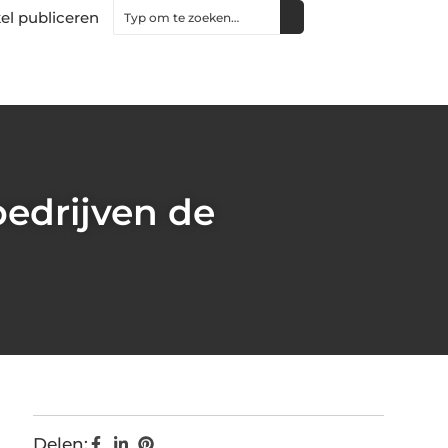
kel publiceren
bedrijven de
Delen: