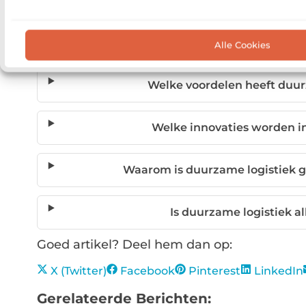
Veelgestelde vragen
Wat is duurzame
Alle Cookies
Welke voordelen heeft duur
Welke innovaties worden i
Waarom is duurzame logistiek g
Is duurzame logistiek a
Goed artikel? Deel hem dan op:
X (Twitter)
Facebook
Pinterest
LinkedIn
Gerelateerde Berichten: