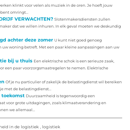
erken klinkt voor velen als muziek in de oren. Je hoeft jouw
bent omringt...
DRIJF VERWACHTEN?
Slotenmakersdiensten zullen
tenmaker dat we willen inhuren. In elk geval moeten we deskundig
rgd achter deze zomer
U kunt niet goed genoeg
an uw woning betreft. Met een paar kleine aanpassingen aan uw
e bij u thuis
Een elektrische schok is een serieuze zaak,
r een paar voorzorgsmaatregelen te nemen. Elektrische
en
Of je nu particulier of zakelijk de belastingdienst wil bereiken
e met de belastingdienst...
e toekomst
Duurzaamheid is tegenwoordig een
at voor grote uitdagingen, zoals klimaatverandering en
nen we allemaal...
id in de logistiek
,
logistiek