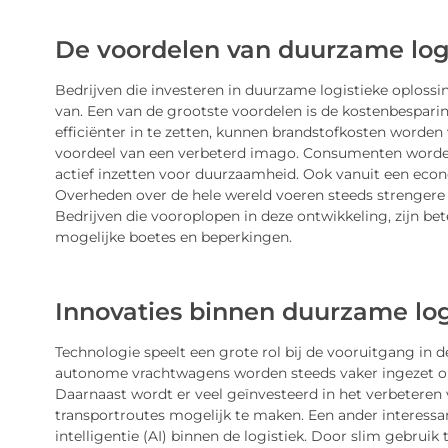
De voordelen van duurzame log
Bedrijven die investeren in duurzame logistieke oploss
van. Een van de grootste voordelen is de kostenbespari
efficiënter in te zetten, kunnen brandstofkosten worden 
voordeel van een verbeterd imago. Consumenten worden s
actief inzetten voor duurzaamheid. Ook vanuit een econo
Overheden over de hele wereld voeren steeds strengere r
Bedrijven die vooroplopen in deze ontwikkeling, zijn b
mogelijke boetes en beperkingen.
Innovaties binnen duurzame log
Technologie speelt een grote rol bij de vooruitgang in de
autonome vrachtwagens worden steeds vaker ingezet om 
Daarnaast wordt er veel geïnvesteerd in het verbeteren
transportroutes mogelijk te maken. Een ander interessa
intelligentie (AI) binnen de logistiek. Door slim gebru