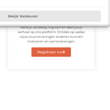
Bekijk Voorkeuren
Meld u vandaag aan en sluit u
aan bij ons platform
Meld je vandaag nog aan en deel jouw
verhaal op ons platform. Ontdek op welke
wijze jouw ervaringen anderen kunnen
motiveren en samenbrengen.
Registreer nu