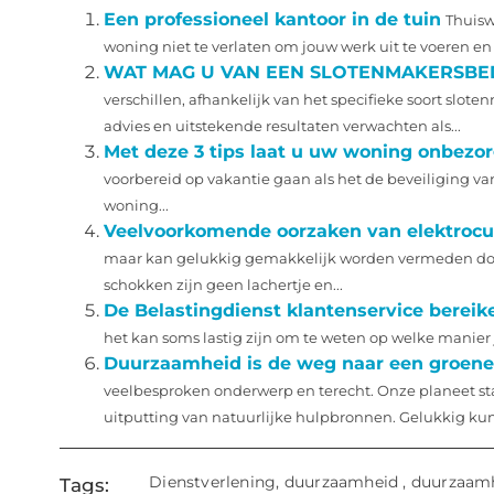
Een professioneel kantoor in de tuin
Thuisw
woning niet te verlaten om jouw werk uit te voeren en 
WAT MAG U VAN EEN SLOTENMAKERSBE
verschillen, afhankelijk van het specifieke soort slo
advies en uitstekende resultaten verwachten als...
Met deze 3 tips laat u uw woning onbezo
voorbereid op vakantie gaan als het de beveiliging v
woning...
Veelvoorkomende oorzaken van elektrocuti
maar kan gelukkig gemakkelijk worden vermeden doo
schokken zijn geen lachertje en...
De Belastingdienst klantenservice bereik
het kan soms lastig zijn om te weten op welke manier j
Duurzaamheid is de weg naar een groen
veelbesproken onderwerp en terecht. Onze planeet sta
uitputting van natuurlijke hulpbronnen. Gelukkig kun
Dienstverlening
,
duurzaamheid
,
duurzaamhe
Tags: