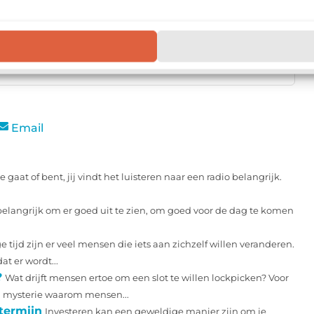
voor duurzame outdooractiviteiten?
▼
en duurzame outdooractiviteiten?
▼
Email
 gaat of bent, jij vindt het luisteren naar een radio belangrijk.
belangrijk om er goed uit te zien, om goed voor de dag te komen
e tijd zijn er veel mensen die iets aan zichzelf willen veranderen.
t er wordt...
?
Wat drijft mensen ertoe om een slot te willen lockpicken? Voor
n mysterie waarom mensen...
termijn
Investeren kan een geweldige manier zijn om je