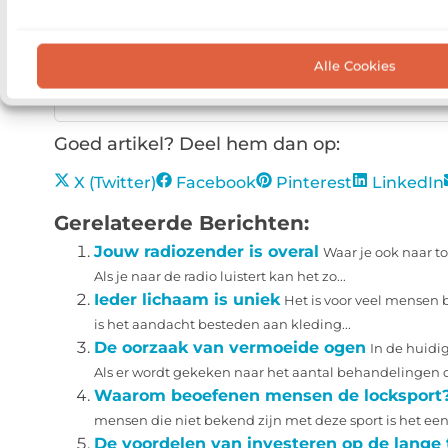
Welke uitrusting heb ik nodig 
Alle Cookies
Welke sociale voordelen bied
Goed artikel? Deel hem dan op:
X (Twitter)
Facebook
Pinterest
LinkedIn
Gerelateerde Berichten:
Jouw radiozender is overal
Waar je ook naar toe
Als je naar de radio luistert kan het zo...
Ieder lichaam is uniek
Het is voor veel mensen 
is het aandacht besteden aan kleding...
De oorzaak van vermoeide ogen
In de huidig
Als er wordt gekeken naar het aantal behandelingen da
Waarom beoefenen mensen de locksport
mensen die niet bekend zijn met deze sport is het ee
De voordelen van investeren op de lange 