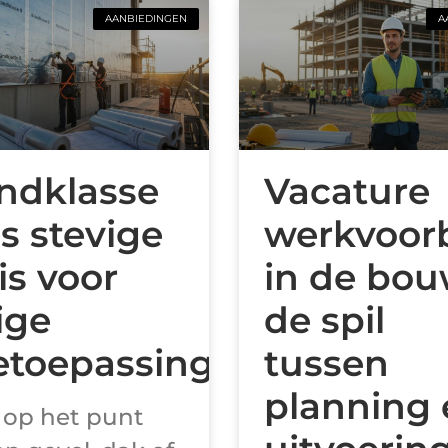
AANBIEDINGEN
A
ndklasse
Vacature
ls stevige
werkvoor
is voor
in de bo
ige
de spil
ietoepassingen
tussen
planning 
e op het punt