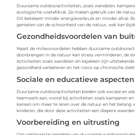
Duurzame outdooractiviteiten, zoals wandelen, kampere
ecologische voetafdruk. Ze maken gebruik van de natuur
Dit betekent minder energieverbruik en minder afval. B
genieten van de schoonheid van de natuur, wat kan bijdr
Gezondheidsvoordelen van buite
Naast de milieuvoordelen hebben duurzame outdooractiv
doorbrengen in de natuur kan stress verminderen, de s
Activiteiten zoals wandelen en kajakken zijn uitsteken
gezondheid verbeteren en het risico op chronische ziekt
Sociale en educatieve aspecten
Duurzame outdooractiviteiten bieden ook sociale en e
teamwerk aan, vooral bij activiteiten zoals kamperen e
kansen om meer te leren over de natuur en het belang v
kinderen, die door deze activiteiten een diepere waarde
Voorbereiding en uitrusting
Om optimaal te genieten van duurzame outdooractiviteiten