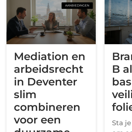
AANBIEDINGEN
Mediation en
Bra
arbeidsrecht
B a
in Deventer
bas
slim
veil
combineren
fol
voor een
Sta j