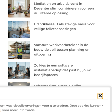
Mediation en arbeidsrecht in
Deventer slim combineren voor een
duurzame oplossing
Brandklasse B als stevige basis voor
veilige folietoepassingen
Vacature werkvoorbereider in de
bouw de spil tussen planning en
uitvoering
Zo kies je een software
installatiebedrijf dat past bij jouw
bedrijfsproces
Laboratorium huren als slim
alternatief voor bedrijfsruimte
n om waardevolle ervaringen voor u te creëren. Deze cookies kunnen voor
Een nieuwe invulling van je tijd met
]
voor meer informatie.
betekenisvol werk