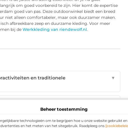
angrijk om goed voorbereid te zijn. Hier komt de expertise
sterdam goed van pas. Deze outdoorwinkel biedt een breed
uur niet alleen comfortabeler, maar ook duurzamer maken.
gisch afbreekbare zeep en duurzame kleding. Voor meer
nemen bij de
Werkkleding van riendewolf.nl
.
activiteiten en traditionele
▼
ft tijd doorbrengen in de natuur?
▼
Beheer toestemming
teiten geschikt voor kinderen?
▼
ergelijkbare technologieën om te begrijpen hoe u onze website gebruikt e
advertenties en het meten van het sitegebruik. Raadpleeg ons
[cookiebeleid