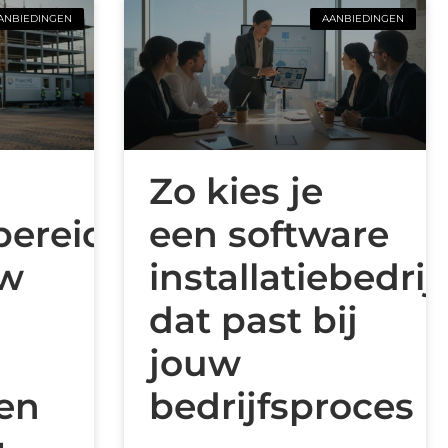
ANBIEDINGEN
AANBIEDINGEN
Zo kies je
bereider
een software
uw
installatiebedrij
dat past bij
jouw
en
bedrijfsproces