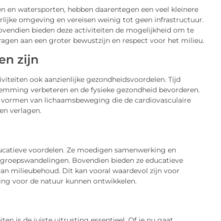
n en watersporten, hebben daarentegen een veel kleinere
lijke omgeving en vereisen weinig tot geen infrastructuur.
ovendien bieden deze activiteiten de mogelijkheid om te
agen aan een groter bewustzijn en respect voor het milieu.
n zijn
iteiten ook aanzienlijke gezondheidsvoordelen. Tijd
temming verbeteren en de fysieke gezondheid bevorderen.
de vormen van lichaamsbeweging die de cardiovasculaire
en verlagen.
ducatieve voordelen. Ze moedigen samenwerking en
n groepswandelingen. Bovendien bieden ze educatieve
an milieubehoud. Dit kan vooral waardevol zijn voor
ring voor de natuur kunnen ontwikkelen.
 is de juiste uitrusting essentieel. Of je nu gaat