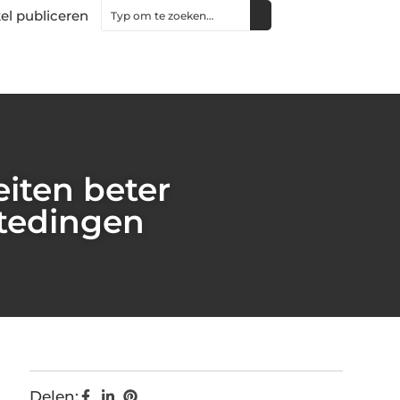
kel publiceren
iten beter
estedingen
Delen: