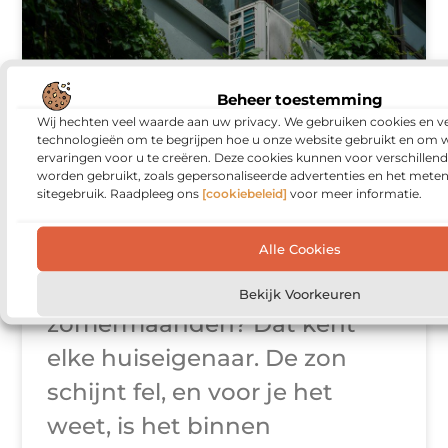
Beheer toestemming
Wij hechten veel waarde aan uw privacy. We gebruiken cookies en ve
Houd je huis koel:
technologieën om te begrijpen hoe u onze website gebruikt en om 
ervaringen voor u te creëren. Deze cookies kunnen voor verschillen
worden gebruikt, zoals gepersonaliseerde advertenties en het meten
winst voor comfort
sitegebruik. Raadpleeg ons
[cookiebeleid]
voor meer informatie.
én energielabel
Alle Cookies
Een warm huis in de
Bekijk Voorkeuren
zomermaanden? Dat kent
elke huiseigenaar. De zon
schijnt fel, en voor je het
weet, is het binnen